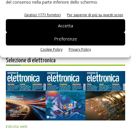
Salva il mio nome, email e sito web in questo browser per i
del consenso nella parte inferiore dello schermo.
prossimi commenti.
Gestisci 1771 fornitori
Per saperne di più su questi scopi
Accetta
Preferenze
Cookie Policy
Privacy Policy
Selezione di elettronica
Edicola web