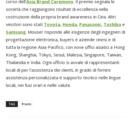
corso dell'
Asia Brand Ceremony
. Il premio segnala le
società che raggiungono risultati di eccellenza nella
costruzione della propria brand awareness in Cina. Altri
vincitori sono stati
Toyota
,
Honda
,
Panasonic
,
Toshiba
e
Samsung
. Mouser risponde alle esigenze degli ingegneri di
progettazione elettronica, buyers e aziende cinesi e di
tutta la regione Asia-Pacifico, con nove uffici asiatici a Hong
Kong, Shanghai, Tokyo, Seoul, Malesia, Singapore, Taiwan,
Thailandia e India. Ogni ufficio si avvale di rappresentanti
locali di per l'assistenza dei clienti, in grado di fornire
assistenza personalizzata e supporto tecnico nelle lingue
locali, nei fusi orari e nelle valute.
TAG
Premi