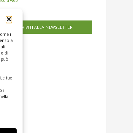
icola web
ISCRIVITI ALLA NEWSLETTER
 come i
senso a
ali
e di
o può
 Le tue
o i
nella