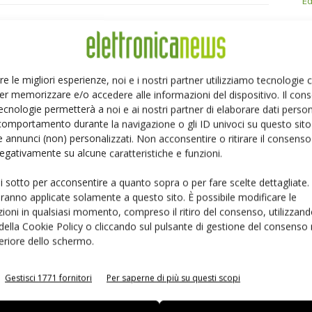
Ed
Linkedin
Pinterest
Email
re le migliori esperienze, noi e i nostri partner utilizziamo tecnologie
er memorizzare e/o accedere alle informazioni del dispositivo. Il con
ecnologie permetterà a noi e ai nostri partner di elaborare dati person
comportamento durante la navigazione o gli ID univoci su questo sito 
 annunci (non) personalizzati. Non acconsentire o ritirare il consens
 negativamente su alcune caratteristiche e funzioni.
ui sotto per acconsentire a quanto sopra o per fare scelte dettagliate.
aranno applicate solamente a questo sito. È possibile modificare le
ioni in qualsiasi momento, compreso il ritiro del consenso, utilizzand
 della Cookie Policy o cliccando sul pulsante di gestione del consenso 
feriore dello schermo.
ancia il midspan PoE
Microchip: gratuiti i compilatori
Gestisci 1771 fornitori
Per saperne di più su questi scopi
 PD-9601GCI da 90W
MPLAB XC Pro e la suite Machine
Learning