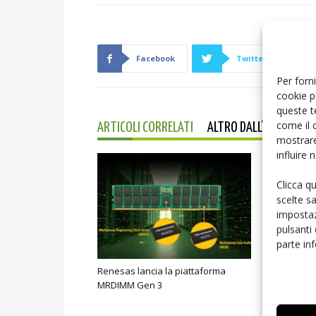
Facebook
Twitter
Per forni
cookie p
queste t
come il 
ARTICOLI CORRELATI
ALTRO DALL'AUTORE
mostrare
influire
Clicca q
scelte s
impostaz
pulsanti
parte in
Renesas lancia la piattaforma
Microchip l
MRDIMM Gen 3
industriale