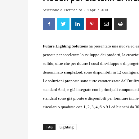
Selezione di Elettronica
-
8 Aprile 2010
Future Lighting Solutions
ha presentato una nuova ed esc
pensata per accelerare lo sviluppo dei prodotti, la creazio
solido, oltre che per ridurre i costi di sviluppo e di pro
denominato
simpleLed
, sono disponibili in 12 configura
Le soluzioni proposte sono tutte caratterizzate dall’utili
standard Ansi, e già integrate con i principali component
standard sono già pronte e disponibili per forniture imme
circolari o quadrate con 1, 2, 3, 4, 6 o 9 Led bianchi da 
TAG
Lighting