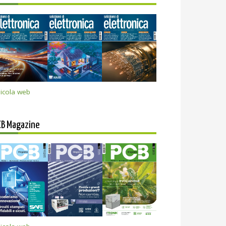
icola web
CB Magazine