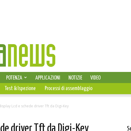
SELEZIONE DI ELETTRONICA
POTENZA
APPLICAZIONI
NOTIZIE
VIDEO
PCB
Test & Ispezione
Processi di assemblaggio
isplay Lcd e schede driver Tft da Digi-Key
de driver Tft da Digi-Key
S