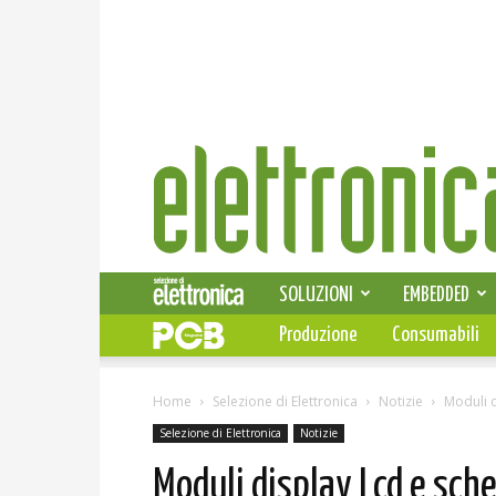
Elettronica
News
SOLUZIONI
EMBEDDED
Produzione
Consumabili
Home
Selezione di Elettronica
Notizie
Moduli d
Selezione di Elettronica
Notizie
Moduli display Lcd e sche