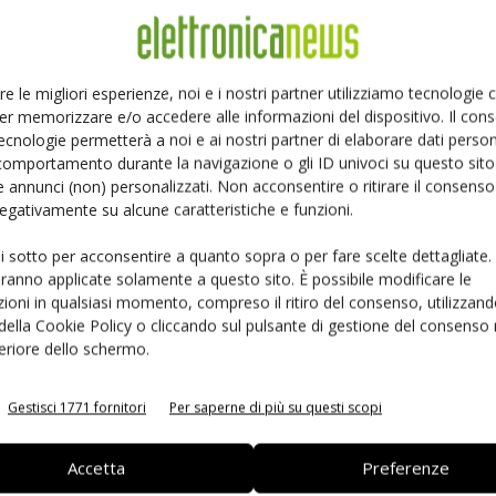
Ed
Linkedin
Pinterest
re le migliori esperienze, noi e i nostri partner utilizziamo tecnologie
er memorizzare e/o accedere alle informazioni del dispositivo. Il con
ecnologie permetterà a noi e ai nostri partner di elaborare dati person
comportamento durante la navigazione o gli ID univoci su questo sito 
 annunci (non) personalizzati. Non acconsentire o ritirare il consens
 negativamente su alcune caratteristiche e funzioni.
ui sotto per acconsentire a quanto sopra o per fare scelte dettagliate.
aranno applicate solamente a questo sito. È possibile modificare le
ioni in qualsiasi momento, compreso il ritiro del consenso, utilizzand
 della Cookie Policy o cliccando sul pulsante di gestione del consenso 
feriore dello schermo.
 la sfida passa da
Siemens e NVIDIA insieme sull’IA
 interoperabilità
agentica per l’EDA
Gestisci 1771 fornitori
Per saperne di più su questi scopi
Accetta
Preferenze