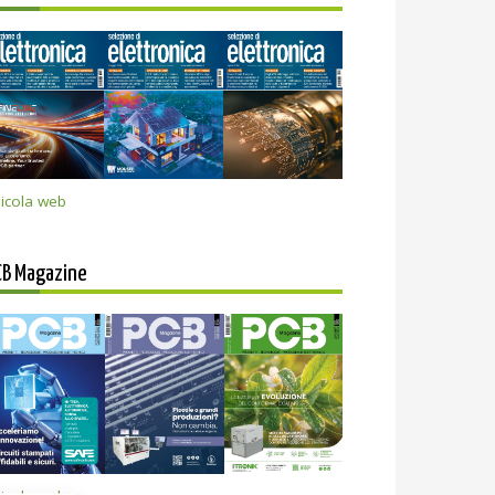
icola web
CB Magazine