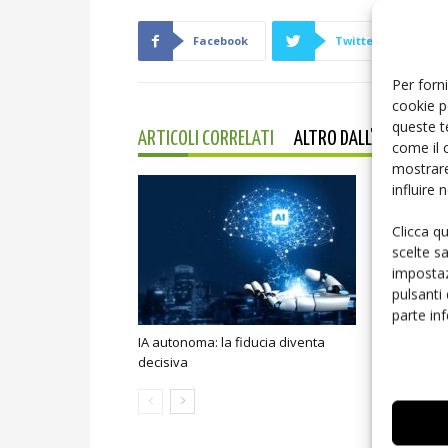
Facebook
Twitter
Per forni
cookie p
queste t
ARTICOLI CORRELATI
ALTRO DALL'AUTORE
come il 
mostrare
influire
Clicca q
scelte s
impostaz
pulsanti
parte in
IA autonoma: la fiducia diventa
Smart home:
decisiva
sicurezza e