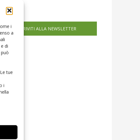
icola web
 come i
ISCRIVITI ALLA NEWSLETTER
senso a
ali
e di
o può
 Le tue
o i
nella