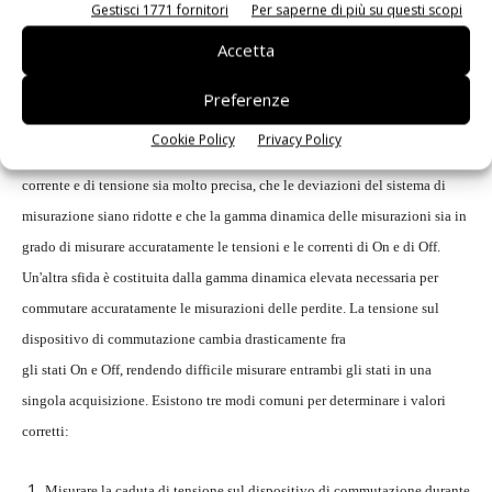
carico immagazzinato nel diodo. Un'analisi corretta di queste perdite è
Gestisci 1771 fornitori
Per saperne di più su questi scopi
essenziale per caratterizzare l'efficienza dell'alimentatore e la potenza
Accetta
fornita. Le misure delle perdite per commutazione, come indicato nella Fig.
8, vengono eseguite su ogni singolo ciclo completo. Le perdite
Preferenze
all'accensione e allo spegnimento si verificano a intervalli molto brevi. A
Cookie Policy
Privacy Policy
questo scopo è necessario che la temporizzazione fra le forme d'onda di
corrente e di tensione sia molto precisa, che le deviazioni del sistema di
misurazione siano ridotte e che la gamma dinamica delle misurazioni sia in
grado di misurare accuratamente le tensioni e le correnti di On e di Off.
Un'altra sfida è costituita dalla gamma dinamica elevata necessaria per
commutare accuratamente le misurazioni delle perdite. La tensione sul
dispositivo di commutazione cambia drasticamente fra
gli stati On e Off, rendendo difficile misurare entrambi gli stati in una
singola acquisizione. Esistono tre modi comuni per determinare i valori
corretti:
Misurare la caduta di tensione sul dispositivo di commutazione durante