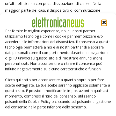
un'alta efficienza con poca dissipazione di calore. Nella
maggior parte dei casi, il dispositivo di commutazione
determina le prestazioni complessive dell'Smps. Le
principali misurazioni dei dispositivi di commutazione
comprendono la perdita per commutazione, l'area
Per fornire le migliori esperienze, noi e i nostri partner
utilizziamo tecnologie come i cookie per memorizzare e/o
operativa di sicurezza e la frequenza di rotazione.
accedere alle informazioni del dispositivo. Il consenso a queste
tecnologie permetterà a noi e ai nostri partner di elaborare
• Perdita di commutazione
- I circuiti di commutazione dei transistor
dati personali come il comportamento durante la navigazione
o gli ID univoci su questo sito e di mostrare annunci (non)
solitamente dissipano la maggior parte dell'energia durante le transizioni
personalizzati. Non acconsentire o ritirare il consenso può
perché i parassiti del circuito impediscono ai dispositivi di commutarsi
influire negativamente su alcune caratteristiche e funzioni.
istantaneamente. L'energia persa in un dispositivo di commutazione, come
Clicca qui sotto per acconsentire a quanto sopra o per fare
un Mosfet o un Igbt mentre passa dallo stato Off a On, viene definita
scelte dettagliate. Le tue scelte saranno applicate solamente a
perdita all'accensione. In modo analogo, la perdita allo spegnimento è
questo sito. È possibile modificare le impostazioni in qualsiasi
l'energia persa quando il dispositivo di commutazione passa dallo stato On
momento, compreso il ritiro del consenso, utilizzando i
pulsanti della Cookie Policy o cliccando sul pulsante di gestione
a off. I circuiti dei transistor perdono energia durante la commutazione a
del consenso nella parte inferiore dello schermo.
causa di elementi dissipativi nella capacità e nell'induttanza parassita e nel