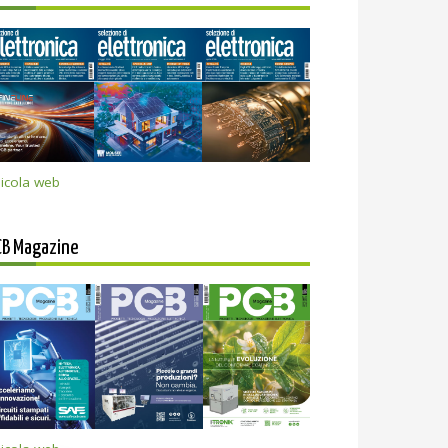
icola web
CB Magazine