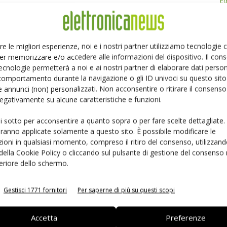
Ed
Linkedin
Pinterest
Email
re le migliori esperienze, noi e i nostri partner utilizziamo tecnologie
er memorizzare e/o accedere alle informazioni del dispositivo. Il con
ecnologie permetterà a noi e ai nostri partner di elaborare dati person
comportamento durante la navigazione o gli ID univoci su questo sito 
 annunci (non) personalizzati. Non acconsentire o ritirare il consens
 negativamente su alcune caratteristiche e funzioni.
ui sotto per acconsentire a quanto sopra o per fare scelte dettagliate.
aranno applicate solamente a questo sito. È possibile modificare le
ioni in qualsiasi momento, compreso il ritiro del consenso, utilizzand
 della Cookie Policy o cliccando sul pulsante di gestione del consenso 
feriore dello schermo.
 la sfida passa da
Siemens e NVIDIA insieme sull’IA
Gestisci 1771 fornitori
Per saperne di più su questi scopi
 interoperabilità
agentica per l’EDA
Accetta
Preferenze