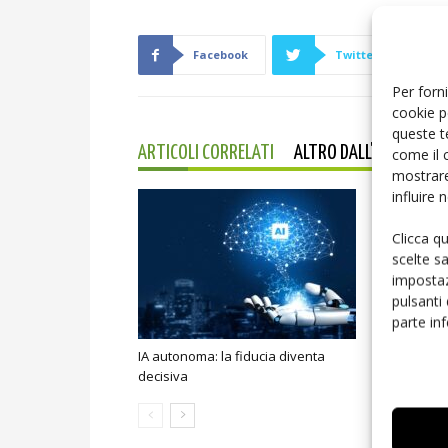
Facebook
Twitter
Per forni
cookie p
queste t
ARTICOLI CORRELATI
ALTRO DALL'AUTORE
come il 
mostrare
influire
Clicca q
scelte s
impostaz
pulsanti
parte in
IA autonoma: la fiducia diventa
Smart home:
decisiva
sicurezza e