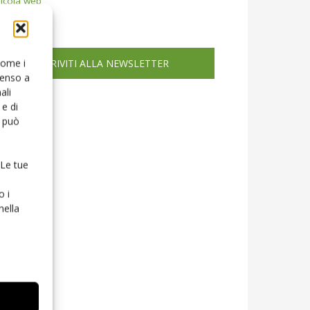
icola web
 come i
ISCRIVITI ALLA NEWSLETTER
senso a
ali
e di
o può
 Le tue
o i
nella