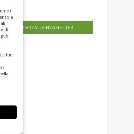
icola web
 come i
senso a
ali
ISCRIVITI ALLA NEWSLETTER
e di
o può
 Le tue
o i
nella