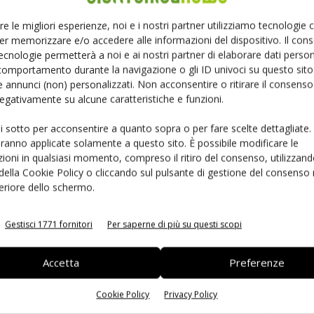
Ed
re le migliori esperienze, noi e i nostri partner utilizziamo tecnologie
er memorizzare e/o accedere alle informazioni del dispositivo. Il con
ecnologie permetterà a noi e ai nostri partner di elaborare dati person
comportamento durante la navigazione o gli ID univoci su questo sito 
 annunci (non) personalizzati. Non acconsentire o ritirare il consens
 negativamente su alcune caratteristiche e funzioni.
ui sotto per acconsentire a quanto sopra o per fare scelte dettagliate.
aranno applicate solamente a questo sito. È possibile modificare le
ioni in qualsiasi momento, compreso il ritiro del consenso, utilizzand
 della Cookie Policy o cliccando sul pulsante di gestione del consenso 
 la sfida passa da
Siemens e NVIDIA insieme sull’IA
feriore dello schermo.
 interoperabilità
agentica per l’EDA
Gestisci 1771 fornitori
Per saperne di più su questi scopi
Accetta
Preferenze
Cookie Policy
Privacy Policy