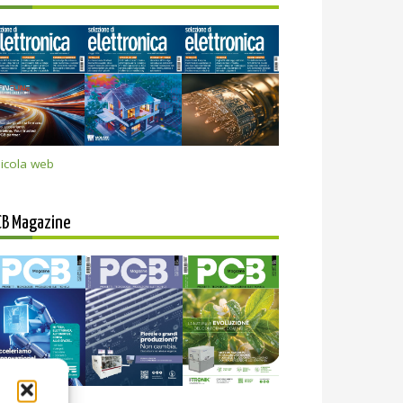
icola web
CB Magazine