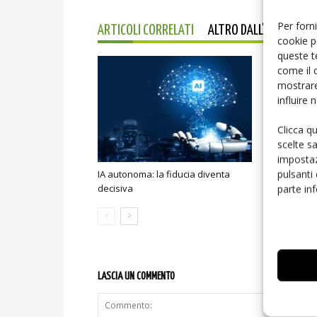
Per forni
ARTICOLI CORRELATI
ALTRO DALL'AUTORE
cookie p
queste t
come il 
mostrare
influire
Clicca q
scelte s
impostaz
pulsanti
IA autonoma: la fiducia diventa
Smart home:
parte in
decisiva
sicurezza e
LASCIA UN COMMENTO