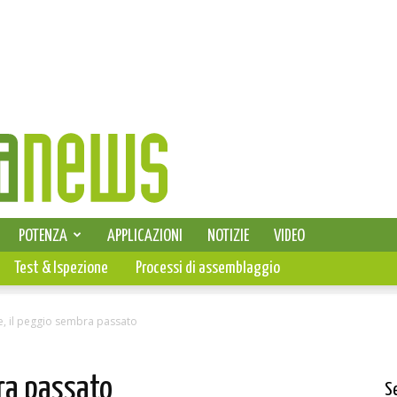
SELEZIONE DI ELETTRONICA
POTENZA
APPLICAZIONI
NOTIZIE
VIDEO
PCB
Test & Ispezione
Processi di assemblaggio
, il peggio sembra passato
ra passato
S