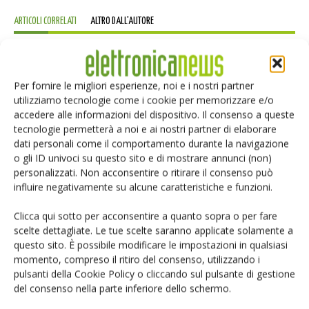
ARTICOLI CORRELATI
ALTRO DALL'AUTORE
IA autonoma: la fiducia diventa
decisiva
Per fornire le migliori esperienze, noi e i nostri partner
utilizziamo tecnologie come i cookie per memorizzare e/o
accedere alle informazioni del dispositivo. Il consenso a queste
Smart home: la sfida passa da
tecnologie permetterà a noi e ai nostri partner di elaborare
sicurezza e interoperabilità
dati personali come il comportamento durante la navigazione
o gli ID univoci su questo sito e di mostrare annunci (non)
personalizzati. Non acconsentire o ritirare il consenso può
Siemens e NVIDIA insieme sull’IA
influire negativamente su alcune caratteristiche e funzioni.
agentica per l’EDA
Clicca qui sotto per acconsentire a quanto sopra o per fare
scelte dettagliate. Le tue scelte saranno applicate solamente a
questo sito. È possibile modificare le impostazioni in qualsiasi
momento, compreso il ritiro del consenso, utilizzando i
pulsanti della Cookie Policy o cliccando sul pulsante di gestione
del consenso nella parte inferiore dello schermo.
LASCIA UN COMMENTO