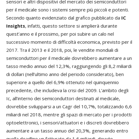
sensori e altri dispositivi del mercato dei semiconduttori
per il medicale sono i sistemi sempre più piccoli e potenti.
Secondo quanto evidenziato dal grafico pubblicato da
IC
Insights
, infatti, questo settore si amplierà durante
quest’anno e il prossimo, per poi subire un calo nel
successivo momento di difficoltà economica, previsto per il
2017. Tra il 2013 e il 2018, poi, le vendite mondiali di
semiconduttori per il medicale dovrebbero aumentare a un
tasso medio annuo del 12,3%, raggiungendo gli 8,2 miliardi
di dollari (nell’ultimo anno del periodo considerato), ben
superiore a quello del 6,9% ottenuto nel quinquennio
precedente, che includeva la crisi del 2009. L’ambito degli
Ic, all’interno dei semiconduttori destinati al medicale,
dovrebbe svilupparsi a un Cagr del 10,7%, totalizzando 6,6
miliardi nel 2018, mentre gli spazi di mercato per i prodotti
optoelettronici, i sensori/attuatori e i discreti dovrebbero
aumentare a un tasso annuo del 20,3%, generando entro
quella deadline un fatturato da 1,6 miliardi, dovuto