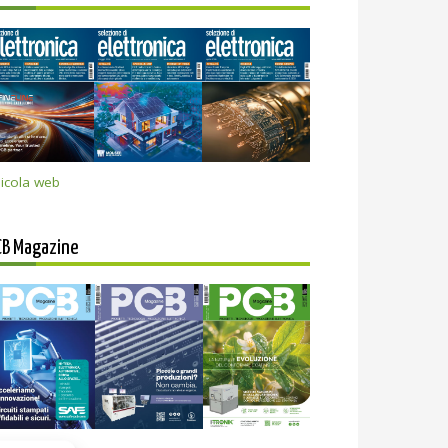
icola web
CB Magazine