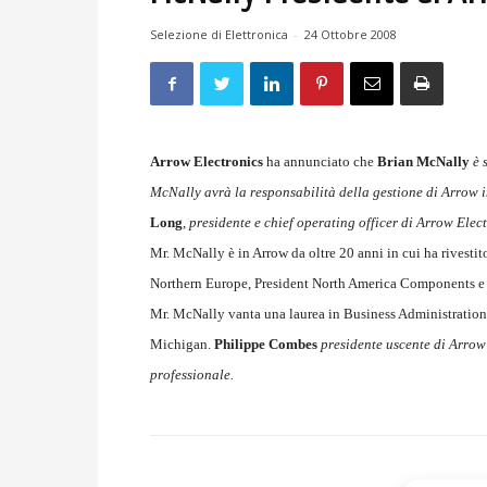
Selezione di Elettronica
-
24 Ottobre 2008
Arrow Electronics
ha annunciato che
Brian McNally
è 
McNally avrà la responsabilità della gestione di Arrow 
Long
,
presidente e chief operating officer di Arrow Elec
Mr. McNally è in Arrow da oltre 20 anni in cui ha rivestit
Northern Europe, President North America Components e 
Mr. McNally vanta una laurea in Business Administration 
Michigan.
Philippe
Combes
presidente uscente di Arro
professionale.