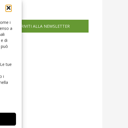
icola web
 come i
ISCRIVITI ALLA NEWSLETTER
senso a
ali
e di
o può
 Le tue
o i
nella