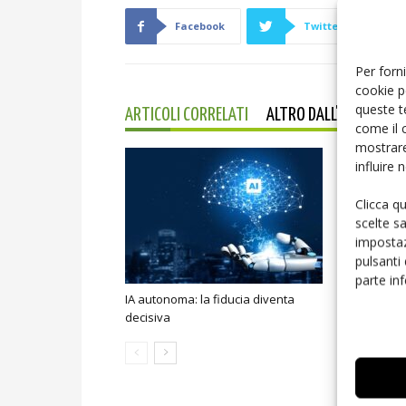
Facebook
Twitter
Per forni
cookie p
queste t
ARTICOLI CORRELATI
ALTRO DALL'AUTORE
come il 
mostrare
influire
Clicca q
scelte s
impostaz
pulsanti
parte in
IA autonoma: la fiducia diventa
Smart home:
decisiva
sicurezza e