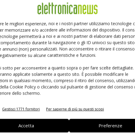
Ed
Linkedin
Pinterest
re le migliori esperienze, noi e i nostri partner utilizziamo tecnologie
er memorizzare e/o accedere alle informazioni del dispositivo. Il con
ecnologie permetterà a noi e ai nostri partner di elaborare dati person
comportamento durante la navigazione o gli ID univoci su questo sito 
 annunci (non) personalizzati. Non acconsentire o ritirare il consens
 negativamente su alcune caratteristiche e funzioni.
ui sotto per acconsentire a quanto sopra o per fare scelte dettagliate.
aranno applicate solamente a questo sito. È possibile modificare le
ioni in qualsiasi momento, compreso il ritiro del consenso, utilizzand
 della Cookie Policy o cliccando sul pulsante di gestione del consenso 
feriore dello schermo.
 la sfida passa da
Siemens e NVIDIA insieme sull’IA
 interoperabilità
agentica per l’EDA
Gestisci 1771 fornitori
Per saperne di più su questi scopi
Accetta
Preferenze