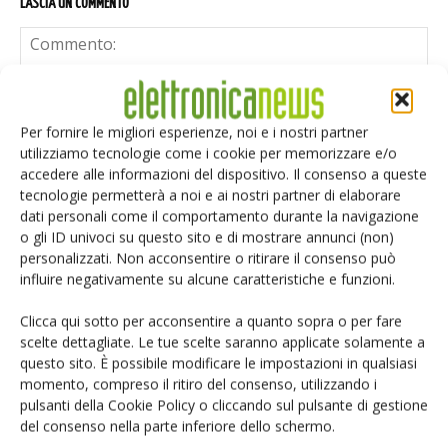
LASCIA UN COMMENTO
Per fornire le migliori esperienze, noi e i nostri partner
utilizziamo tecnologie come i cookie per memorizzare e/o
accedere alle informazioni del dispositivo. Il consenso a queste
tecnologie permetterà a noi e ai nostri partner di elaborare
dati personali come il comportamento durante la navigazione
o gli ID univoci su questo sito e di mostrare annunci (non)
personalizzati. Non acconsentire o ritirare il consenso può
influire negativamente su alcune caratteristiche e funzioni.
Clicca qui sotto per acconsentire a quanto sopra o per fare
scelte dettagliate. Le tue scelte saranno applicate solamente a
questo sito. È possibile modificare le impostazioni in qualsiasi
momento, compreso il ritiro del consenso, utilizzando i
Salva il mio nome, email e sito web in questo browser per i
pulsanti della Cookie Policy o cliccando sul pulsante di gestione
prossimi commenti.
del consenso nella parte inferiore dello schermo.