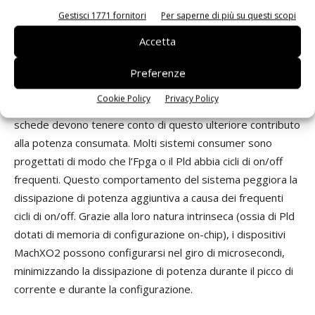
componente di potenza legato ai picchi di corrente e alla
Gestisci 1771 fornitori
Per saperne di più su questi scopi
configurazione. Si tratta della potenza consumata durante
Accetta
l’accensione e la configurazione, prima che l’Fpga entri in
modalità utente. La potenza dissipata è proporzionale al
Preferenze
tempo richiesto per entrare in modalità utente. Nel
Cookie Policy
Privacy Policy
determinare i requisiti di alimentazione, i progettisti di
schede devono tenere conto di questo ulteriore contributo
alla potenza consumata. Molti sistemi consumer sono
progettati di modo che l’Fpga o il Pld abbia cicli di on/off
frequenti. Questo comportamento del sistema peggiora la
dissipazione di potenza aggiuntiva a causa dei frequenti
cicli di on/off. Grazie alla loro natura intrinseca (ossia di Pld
dotati di memoria di configurazione on-chip), i dispositivi
MachXO2 possono configurarsi nel giro di microsecondi,
minimizzando la dissipazione di potenza durante il picco di
corrente e durante la configurazione.