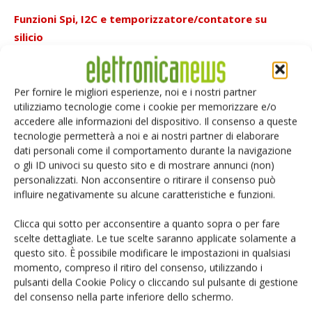
Funzioni Spi, I2C e temporizzatore/contatore su
silicio
I controllori Spi e I2C e i temporizzatori/contatori sono fra
le funzioni realizzate più comunemente nei progetti
consumer. I progettisti spesso mettono a punto
Per fornire le migliori esperienze, noi e i nostri partner
utilizziamo tecnologie come i cookie per memorizzare e/o
l’interfaccia Spi o l’espansione bus I2C all’interno dei Pld. I
accedere alle informazioni del dispositivo. Il consenso a queste
temporizzatori/contatori sono anche usati di frequente per
tecnologie permetterà a noi e ai nostri partner di elaborare
generare i segnali di stato. Tutti i dispositivi
MachXO2
dati personali come il comportamento durante la navigazione
includono delle realizzazioni sintetizzate su silicio di queste
o gli ID univoci su questo sito e di mostrare annunci (non)
personalizzati. Non acconsentire o ritirare il consenso può
funzioni di uso comune. Con le funzioni I2C, Spi e
influire negativamente su alcune caratteristiche e funzioni.
temporizzatore/contatore sintetizzate su silicio, i
progettisti possono risparmiare fino a 600 Lut per poter
Clicca qui sotto per acconsentire a quanto sopra o per fare
realizzare ulteriori funzioni logiche all’interno dei propri
scelte dettagliate. Le tue scelte saranno applicate solamente a
questo sito. È possibile modificare le impostazioni in qualsiasi
progetti.
momento, compreso il ritiro del consenso, utilizzando i
pulsanti della Cookie Policy o cliccando sul pulsante di gestione
Bassi consumi legati alla non volatilità
del consenso nella parte inferiore dello schermo.
Oltre alla potenza statica e dinamica esiste un ulteriore