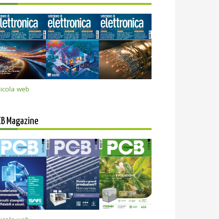
icola web
CB Magazine