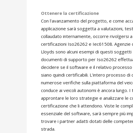
Ottenere la certificazione
Con l'avanzamento del progetto, e come accad
applicazione sarà soggetta a valutazioni, test
collaudato internamente, occorre rivolgersi 
certificazioni Iso26262 e Iec61508. Agenzie 
Lloyds sono alcuni esempi di questi soggetti che
documenti di supporto per Iso26262 effettuand
decidere se il software e il relativo process
siano quindi certificabili. L'intero processo d
numerose verifiche sulla piattaforma del veic
conduce ai veicoli autonomi è ancora lungo. I 
approntare le loro strategie e analizzare le 
certificazione che li attendono. Viste le comp
essenziale del software, sarà sempre più impo
trovare i partner adatti dotati delle competen
strada.