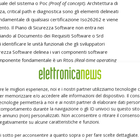
tuale del sistema o Poc
(Proof of concept)
. Architettura di
za, critical path e diagnostica sono gli elementi delineati
ndamentale di qualsiasi certificazione Iso26262 e viene
mento. Il Piano di Sicurezza Software non entra nei
ciando al Documento dei Requisiti Software o Srd
 identificare le unità funzionali che gli sviluppatori
urezza Software delinea i vari componenti software
 componente fondamentale è un Rtos
(Real-time operating
amina. Per esempio, gli sviluppatori devono accertarsi che
ozione di un software così certificato permette agli
fornita dal produttore dell'Rtos. Il passo successivo è
re le migliori esperienze, noi e i nostri partner utilizziamo tecnologie
 del software. Come già accennato, Iec61508 è uno
er memorizzare e/o accedere alle informazioni del dispositivo. Il con
dard applicativo; nel contempo, Iso26262 non eredita
ecnologie permetterà a noi e ai nostri partner di elaborare dati person
n requisito minimo è quello di fornire una matrice di
comportamento durante la navigazione o gli ID univoci su questo sito 
 annunci (non) personalizzati. Non acconsentire o ritirare il consens
tta di una soluzione non ideale quando l'obiettivo
 negativamente su alcune caratteristiche e funzioni.
ente la conformità Iso26262. Per fare questo occorre
are, e identificare tutte le funzioni (di sicurezza e non)
ui sotto per acconsentire a quanto sopra o per fare scelte dettagliate.