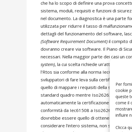
che ha lo scopo di definire una prova concet
sistema, moduli, requisiti e funzioni di sicurez
nel documento. La diagnostica è una parte fo
utilizzata per ridurre il tasso di malfunziona
dettagli del funzionamento del software, las
(Software Requirement Document)
il compito di
dovranno creare via software. Il Piano di Sic
necessari. Nella maggior parte dei casi un
system)
, la cui scelta richiede un'attenta dis
l'Rtos sia conforme alla norma Iec61508. L'ad
sviluppatori di fare leva sulla certificazione 
Per forni
quello di mappare i requisiti della sicurezza
cookie p
standard quadro mentre Iso26262 è uno stan
queste t
automaticamente la certificazione Iec61508. U
come il 
mostrare
conformità da Iec61508 a Iso26262, ma si tra
influire
dovrebbe essere quello di ottenere formalm
considerare l'intero sistema, non solo il softw
Clicca q