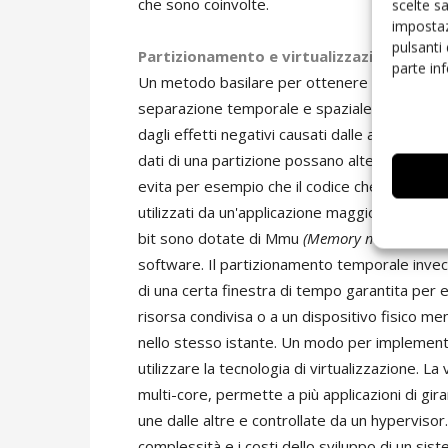
che sono coinvolte.
scelte s
impostaz
pulsanti
Partizionamento e virtualizzazione
parte in
Un metodo basilare per ottenere un determinat
separazione temporale e spaziale delle varie f
dagli effetti negativi causati dalle applicazion
dati di una partizione possano alterare i dati
evita per esempio che il codice che gira nella
utilizzati da un'applicazione maggiormente cri
bit sono dotate di Mmu
(Memory management 
software. Il partizionamento temporale invece
di una certa finestra di tempo garantita per
risorsa condivisa o a un dispositivo fisico men
nello stesso istante. Un modo per implementa
utilizzare la tecnologia di virtualizzazione. L
multi-core, permette a più applicazioni di gira
une dalle altre e controllate da un hypervisor. 
complessità e i costi dello sviluppo di un sis