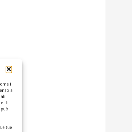
 come i
senso a
ali
e di
o può
 Le tue