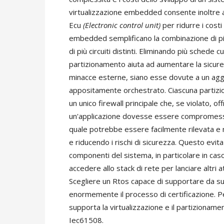
virtualizzazione embedded consente inoltre a
Ecu
(Electronic control unit)
per ridurre i costi
embedded semplificano la combinazione di più
di più circuiti distinti. Eliminando più schede 
partizionamento aiuta ad aumentare la sicure
minacce esterne, siano esse dovute a un agg
appositamente orchestrato. Ciascuna partizione
un unico firewall principale che, se violato, of
un'applicazione dovesse essere compromessa, l
quale potrebbe essere facilmente rilevata e
e riducendo i rischi di sicurezza. Questo evita
componenti del sistema, in particolare in ca
accedere allo stack di rete per lanciare altri 
Scegliere un Rtos capace di supportare da subi
enormemente il processo di certificazione. P
supporta la virtualizzazione e il partizioname
Iec61508.