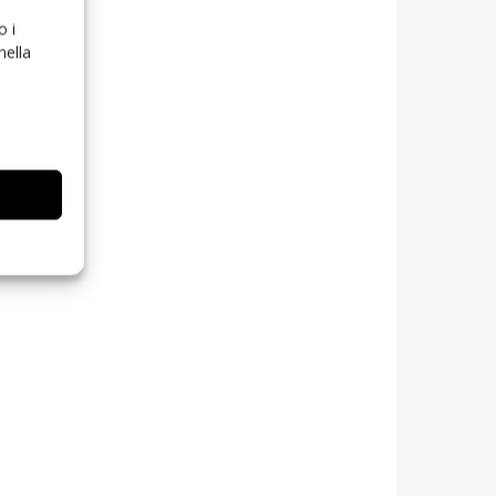
o i
nella