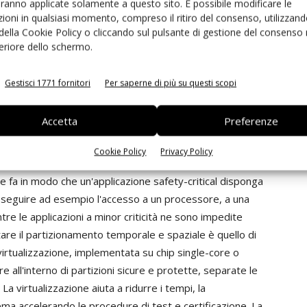
aranno applicate solamente a questo sito. È possibile modificare le
ioni in qualsiasi momento, compreso il ritiro del consenso, utilizzand
 della Cookie Policy o cliccando sul pulsante di gestione del consenso 
feriore dello schermo.
o livello di sicurezza è quello di stabilire una
unzioni per proteggere le applicazioni safety-critical
Gestisci 1771 fornitori
Per saperne di più su questi scopi
i non critiche. Il partizionamento spaziale impedisce che i
 o il codice di programma di un'altra partizione. Questo
Accetta
Preferenze
 partizione 1 possa accedere ai dispositivi di output
tica residente nella partizione 2. Le attuali Cpu a 32 e 64
Cookie Policy
Privacy Policy
unit)
capaci di supportare queste funzionalità in
 fa in modo che un'applicazione safety-critical disponga
 eseguire ad esempio l'accesso a un processore, a una
tre le applicazioni a minor criticità ne sono impedite
re il partizionamento temporale e spaziale è quello di
a virtualizzazione, implementata su chip single-core o
re all'interno di partizioni sicure e protette, separate le
La virtualizzazione aiuta a ridurre i tempi, la
tema accelerando le procedure di test e certificazione. La