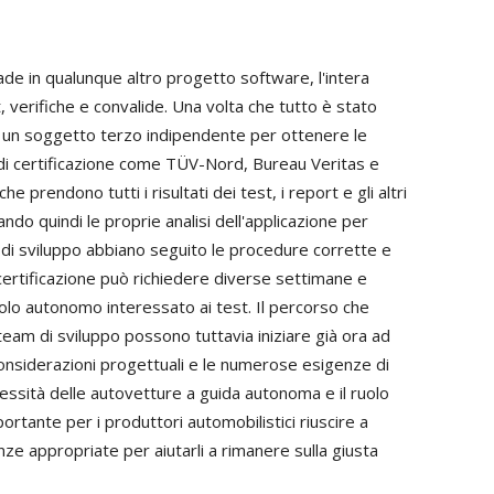
e in qualunque altro progetto software, l'intera
, verifiche e convalide. Una volta che tutto è stato
a un soggetto terzo indipendente per ottenere le
di certificazione come TÜV-Nord, Bureau Veritas e
 prendono tutti i risultati dei test, i report e gli altri
o quindi le proprie analisi dell'applicazione per
o di sviluppo abbiano seguito le procedure corrette e
i certificazione può richiedere diverse settimane e
olo autonomo interessato ai test. Il percorso che
team di sviluppo possono tuttavia iniziare già ora ad
considerazioni progettuali e le numerose esigenze di
lessità delle autovetture a guida autonoma e il ruolo
rtante per i produttori automobilistici riuscire a
ze appropriate per aiutarli a rimanere sulla giusta