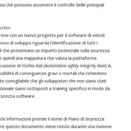
rsia che possono assumere il controllo delle principali
ischio
rese con un nuovo progetto per il software di veicoli
o di sviluppo riguarda l'identificazione di tutti i
elli che presentano un impatto potenziale sulla sicurezza.
ue quindi una mappatura che valuta la piattaforma
azione di rischio Asil
(Automotive safety integrity level)
A,
possibilità di conseguenze gravi o mortali che richiedono
te consigliabile che gli sviluppatori che non siano stati
zionale siano sottoposti a training specifico in modo da
icurezza software.
e informazioni prende il nome di Piano di Sicurezza
ere questo documento viene rivisto durante una riunione