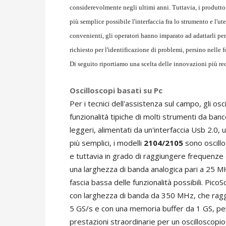
considerevolmente negli ultimi anni. Tuttavia, i produtt
più semplice possibile l'interfaccia fra lo strumento e l'u
convenienti, gli operatori hanno imparato ad adattarli per 
richiesto per l'identificazione di problemi, persino nelle 
Di seguito riportiamo una scelta delle innovazioni più re
Oscilloscopi basati su Pc
Per i tecnici dell'assistenza sul campo, gli osc
funzionalità tipiche di molti strumenti da banc
leggeri, alimentati da un'interfaccia Usb 2.0, 
più semplici, i modelli
2104/2105
sono oscillo
e tuttavia in grado di raggiungere frequenze
una larghezza di banda analogica pari a 25 MHz
fascia bassa delle funzionalità possibili. Pic
con larghezza di banda da 350 MHz, che ragg
5 GS/s e con una memoria buffer da 1 GS, per u
prestazioni straordinarie per un oscilloscop