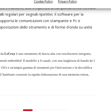
di forme d'onda multiple e complesse. La modalità di
Cookie Policy
Privacy Policy
GS/s mantiene una frequenza di campionamento elevata
li regolari per segnali ripetitivi. Il software per la
c supporta le comunicazioni con stampante e Pc e
mpostazioni dello strumento e di forme d'onda su unità
 da
LeCroy
è uno strumento di fascia alta con touchscreen integrato,
istemi embedded. Il modello a 4 canali, con una larghezza di banda da 1
GS/s e un'ampia gamma di strumenti per l'attivazione e la decodifica
in. L'hardware consente la rapida elaborazione di una memoria estesa,