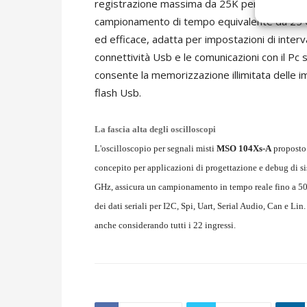
registrazione massima da 25K per la cattura 
campionamento di tempo equivalente da 25 
ed efficace, adatta per impostazioni di interval
connettività Usb e le comunicazioni con il P
consente la memorizzazione illimitata delle i
flash Usb.
La fascia alta degli oscilloscopi
L'oscilloscopio per segnali misti
MSO 104Xs-A
proposto
concepito per applicazioni di progettazione e debug di s
GHz, assicura un campionamento in tempo reale fino a 50 
dei dati seriali per I2C, Spi, Uart, Serial Audio, Can e L
anche considerando tutti i 22 ingressi.