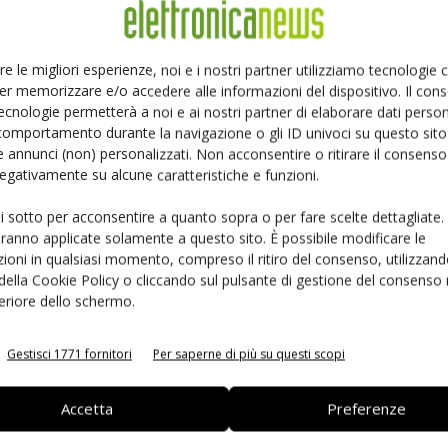
a Mso in un momento successivo. Al top della gamma, la
pollici, ma lo strumento ha una profondità di soli 16,5
pzionali, mentre gli oscilloscopi nella serie 5000
re le migliori esperienze, noi e i nostri partner utilizziamo tecnologie
er memorizzare e/o accedere alle informazioni del dispositivo. Il con
ecnologie permetterà a noi e ai nostri partner di elaborare dati person
comportamento durante la navigazione o gli ID univoci su questo sito 
 annunci (non) personalizzati. Non acconsentire o ritirare il consens
O/ DPO3000
di
Tektronix
presentano fino a 20 canali
 negativamente su alcune caratteristiche e funzioni.
hezze di banda analogiche fino a 500 MHz,
ui sotto per acconsentire a quanto sopra o per fare scelte dettagliate.
s e una lunghezza di registrazione di 5 Megapoint. Con
aranno applicate solamente a questo sito. È possibile modificare le
 presentano un display da 9 pollici, un ingombro di 146
ioni in qualsiasi momento, compreso il ritiro del consenso, utilizzand
ttività comprende porte host Usb 2.0 sui pannelli
 della Cookie Policy o cliccando sul pulsante di gestione del consenso 
un supporto applicativo opzionale per l'analisi di potenza
feriore dello schermo.
Gestisci 1771 fornitori
Per saperne di più su questi scopi
onomico a memorizzazione digitale con display Lcd Tft a
Accetta
Preferenze
to di singoli impulsi da 1 GS/s e una lunghezza di