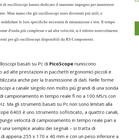
Ed
ori di oscilloscopi hanno dedicato il massimo impegno per mantenere
tente. Man mano che gli oscilloscopi sono diventati più utili, e
soddisfare le loro specifiche necessità di misurazione e test. Il tempo
forme d'onda più complesse e ad alta velocità, si è ridotto notevolmente.
centi per gli oscilloscopi disponibili da RS Components.
illoscopi basati su Pc di
PicoScope
riuniscono
o ad alte prestazioni in pacchetti ergonomici piccoli e
utilizzata anche per la trasmissione di dati. Nelle forme
scopi a canale singolo non molto più grandi di una sonda
 di campionamento in tempo reale fi no a 100 MS/s con
. Ma gli strumenti basati su Pc non sono limitati alla
oScope 6403 è uno strumento sofisticato, a quattro canali,
iunge velocità di campionamento in tempo reale pari a
na semplice analisi dei segnali – si tratta di
io di appena 255 x 170 x 40 mm e con un peso inferiore a