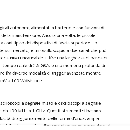
gitali autonomi, alimentati a batterie e con funzioni di
della manutenzione. Ancora una volta, le piccole
zioni tipico dei dispositivi di fascia superiore. Lo
nte sul mercato, è un oscilloscopio a due canali che può
eria NiMH ricaricabile. Offre una larghezza di banda di
 tempo reale di 2,5 GS/s e una memoria profonda di
ere fra diverse modalità di trigger avanzate mentre
 5 mV a 100 V/divisione.
illoscopi a segnale misto e oscilloscopi a segnale
ale da 100 MHz a 1 GHz. Questi strumenti si basano
elocità di aggiornamento della forma d'onda, ampia
itivi. Poiché questi oscilloscopi si possono potenziare, è