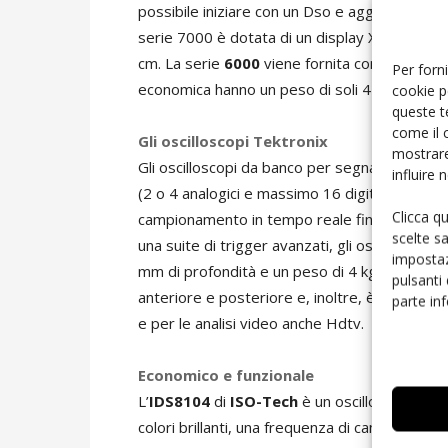
possibile iniziare con un Dso e aggiornarlo 
serie 7000 è dotata di un display Xga da 12,1 
cm. La serie
6000
viene fornita con batterie o
Per forni
economica hanno un peso di soli 4 kg.
cookie p
queste t
come il 
Gli oscilloscopi Tektronix
mostrare
Gli oscilloscopi da banco per segnali misti
MS
influire
(2 o 4 analogici e massimo 16 digitali), larg
Clicca q
campionamento in tempo reale fino a 2,5 GS/
scelte s
una suite di trigger avanzati, gli oscilloscopi
impostaz
mm di profondità e un peso di 4 kg. La conne
pulsanti
anteriore e posteriore e, inoltre, è previsto 
parte in
e per le analisi video anche Hdtv.
Economico e funzionale
L’
IDS8104
di
ISO-Tech
è un oscilloscopio ec
colori brillanti, una frequenza di campionamen