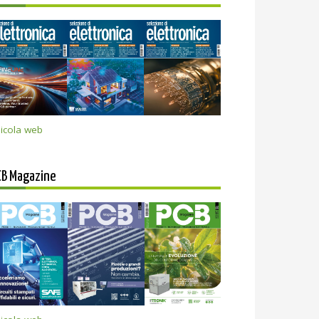
icola web
CB Magazine