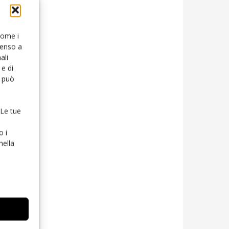
 come i
senso a
ali
e di
o può
 Le tue
o i
nella