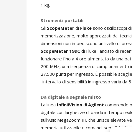
1 kg.
Strumenti portatili
Gli
ScopeMeter
di
Fluke
sono oscilloscopi di
memorizzazione, molto apprezzati dai tecnici 
dimensioni non impediscono un livello di presta
ScopeMeter 199C
di Fluke, lanciato di rece
funzionare fino a 4 ore alimentato da una batt
200 MHz, una frequenza di campionamento in
27.500 punti per ingresso. È possibile scegli
l'intervallo di sensibilità in ingresso varia da
Da digitale a segnale misto
La linea
InfiniiVision
di
Agilent
comprende osc
digitale con larghezze di banda in tempo re
sull’Asic MegaZoom III, che unisce elevate v
memoria utilizzabile e comandi semplici e intu