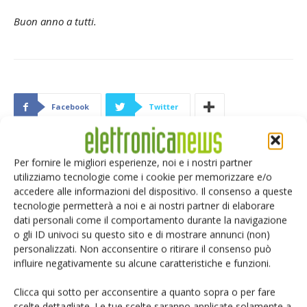
Buon anno a tutti.
Facebook
Twitter
Per fornire le migliori esperienze, noi e i nostri partner
utilizziamo tecnologie come i cookie per memorizzare e/o
ARTICOLI CORRELATI
ALTRO DALL'AUTORE
accedere alle informazioni del dispositivo. Il consenso a queste
tecnologie permetterà a noi e ai nostri partner di elaborare
XXV edizione del Convegno Nazionale
dati personali come il comportamento durante la navigazione
ESD
o gli ID univoci su questo sito e di mostrare annunci (non)
personalizzati. Non acconsentire o ritirare il consenso può
influire negativamente su alcune caratteristiche e funzioni.
Sistema di erogazione a getto senza
contatto TS9800
Clicca qui sotto per acconsentire a quanto sopra o per fare
scelte dettagliate. Le tue scelte saranno applicate solamente a