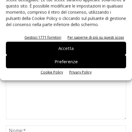
questo sito. È possibile modificare le impostazioni in qualsiasi
momento, compreso il ritiro del consenso, utilizzando i
PCB Aprile 2014
pulsanti della Cookie Policy o cliccando sul pulsante di gestione
del consenso nella parte inferiore dello schermo.
Gestisci 1771 fornitori
Per saperne di più su questi scopi
Accetta
Preferenze
LASCIA UN COMMENTO
Cookie Policy
Privacy Policy