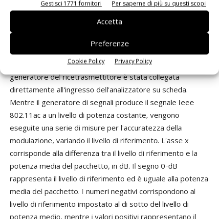
un segnale Ieee 802.11ac, i vari indici Mcs
(Modulation-and-
Gestisci 1771 fornitori
Per saperne di più su questi scopi
coding-scheme)
e le larghezze di banda dei canali. Il modello
Accetta
PXIe-5644R è un generatore di segnali e un analizzatore,
in formato PXI. L'intervallo di frequenza va da 65 MHz a 6
Preferenze
GHz, con una larghezza di banda istantanea di 80-MHz e
Cookie Policy
Privacy Policy
un rumore di fondo di -161 dBm/Hz. L'uscita del
generatore del ricetrasmettitore è stata collegata
direttamente all'ingresso dell'analizzatore su scheda.
Mentre il generatore di segnali produce il segnale Ieee
802.11ac a un livello di potenza costante, vengono
eseguite una serie di misure per l'accuratezza della
modulazione, variando il livello di riferimento. L'asse x
corrisponde alla differenza tra il livello di riferimento e la
potenza media del pacchetto, in dB. Il segno 0-dB
rappresenta il livello di riferimento ed è uguale alla potenza
media del pacchetto. I numeri negativi corrispondono al
livello di riferimento impostato al di sotto del livello di
potenza medio, mentre i valori positivi rappresentano il