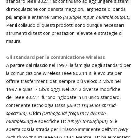
standard Ieee 802.11ac continuano ad aggiungere sistemi
di modulazione con densità maggiori, larghezze di banda
più ampie e antenne Mimo
(Multiple input, multiple output).
Per il collaudo di questi prodotti sono dunque necessari
strumenti di test con prestazioni elevate e strategie di
misura.
Gli standard per la comunicazione wireless
A partire dal rilascio nel 1997, la famiglia degli standard per
la comunicazione wireless Ieee 802.11 si è evoluta per
offrire trasferimenti dati sempre più veloci: 2 Mb/s nel
1997 e quasi 7 Gb/s oggi. Nel 2012 diverse modifiche
dell'Ieee 802.11 furono inglobate in un unico standard,
contenente tecnologia Dsss
(Direct-sequence-spread-
spectrum)
, Ofdm
(Orthogonal-frequency-division-
multiplexing)
e specifiche Ht
(Hhigh-throughput).
Si è
aperta così la strada per il rilascio imminente dell'Vht
(Very-
high-throughput)
Ieee 802.11ac. Mentre l'Ht ha aumentato