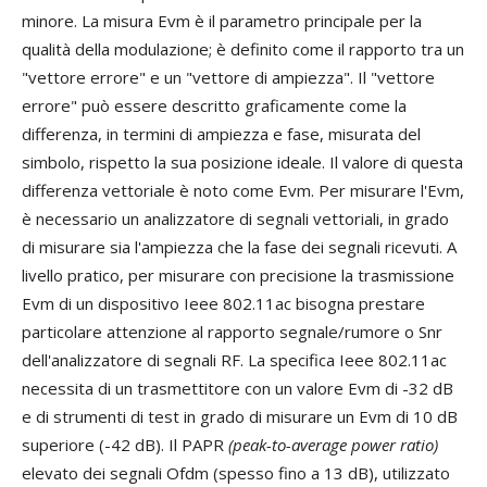
minore. La misura Evm è il parametro principale per la
qualità della modulazione; è definito come il rapporto tra un
"vettore errore" e un "vettore di ampiezza". Il "vettore
errore" può essere descritto graficamente come la
differenza, in termini di ampiezza e fase, misurata del
simbolo, rispetto la sua posizione ideale. Il valore di questa
differenza vettoriale è noto come Evm. Per misurare l'Evm,
è necessario un analizzatore di segnali vettoriali, in grado
di misurare sia l'ampiezza che la fase dei segnali ricevuti. A
livello pratico, per misurare con precisione la trasmissione
Evm di un dispositivo Ieee 802.11ac bisogna prestare
particolare attenzione al rapporto segnale/rumore o Snr
dell'analizzatore di segnali RF. La specifica Ieee 802.11ac
necessita di un trasmettitore con un valore Evm di -32 dB
e di strumenti di test in grado di misurare un Evm di 10 dB
superiore (-42 dB). Il PAPR
(peak-to-average power ratio)
elevato dei segnali Ofdm (spesso fino a 13 dB), utilizzato