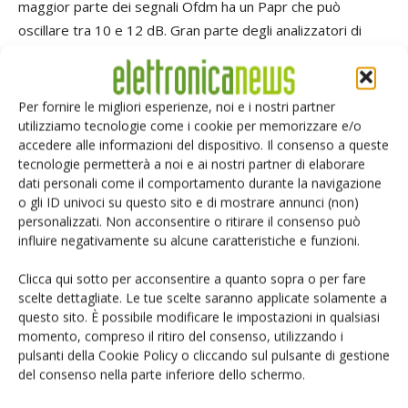
maggior parte dei segnali Ofdm ha un Papr che può
oscillare tra 10 e 12 dB. Gran parte degli analizzatori di
segnali RF, inoltre, è progettata in modo da avere un livello
massimo di saturazione di 6 o 8 dB superiore al livello di
riferimento. Di conseguenza, il livello di riferimento ideale di
Per fornire le migliori esperienze, noi e i nostri partner
un classico analizzatore di segnali è solitamente di 4 o al
utilizziamo tecnologie come i cookie per memorizzare e/o
accedere alle informazioni del dispositivo. Il consenso a queste
massimo 8 dB oltre la potenza media del segnale. Se il
tecnologie permetterà a noi e ai nostri partner di elaborare
livello di riferimento è troppo basso si assisterà alla
dati personali come il comportamento durante la navigazione
saturazione del segnale acquisito e ad una degradazione
o gli ID univoci su questo sito e di mostrare annunci (non)
del valore Evm misurato. Se il livello di riferimento è troppo
personalizzati. Non acconsentire o ritirare il consenso può
influire negativamente su alcune caratteristiche e funzioni.
alto, il rumore di fondo dell'analizzatore influenzerebbe il
risultato della misura, degradando anche il valore di Evm.
Clicca qui sotto per acconsentire a quanto sopra o per fare
scelte dettagliate. Le tue scelte saranno applicate solamente a
Il ricetrasmettitore di segnali vettoriali PXIe-5644R
questo sito. È possibile modificare le impostazioni in qualsiasi
momento, compreso il ritiro del consenso, utilizzando i
Per illustrare questo punto, è stato utilizzato il
pulsanti della Cookie Policy o cliccando sul pulsante di gestione
ricetrasmettitore di segnali vettoriali
PXIe-5644R
di
del consenso nella parte inferiore dello schermo.
National Instruments
, in grado di generare e analizzare