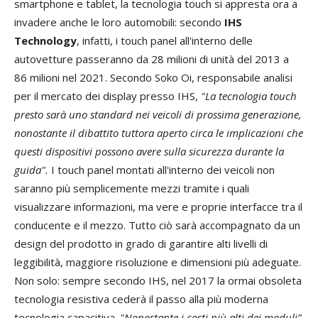
smartphone e tablet, la tecnologia touch si appresta ora a
invadere anche le loro automobili: secondo
IHS
Technology
, infatti, i touch panel all'interno delle
autovetture passeranno da 28 milioni di unità del 2013 a
86 milioni nel 2021. Secondo Soko Oi, responsabile analisi
per il mercato dei display presso IHS,
"La tecnologia touch
presto sarà uno standard nei veicoli di prossima generazione,
nonostante il dibattito tuttora aperto circa le implicazioni che
questi dispositivi possono avere sulla sicurezza durante la
guida".
I touch panel montati all'interno dei veicoli non
saranno più semplicemente mezzi tramite i quali
visualizzare informazioni, ma vere e proprie interfacce tra il
conducente e il mezzo. Tutto ciò sarà accompagnato da un
design del prodotto in grado di garantire alti livelli di
leggibilità, maggiore risoluzione e dimensioni più adeguate.
Non solo: sempre secondo IHS, nel 2017 la ormai obsoleta
tecnologia resistiva cederà il passo alla più moderna
tecnologia capacitiva.
"Nonostante i costi più alti dei moduli”