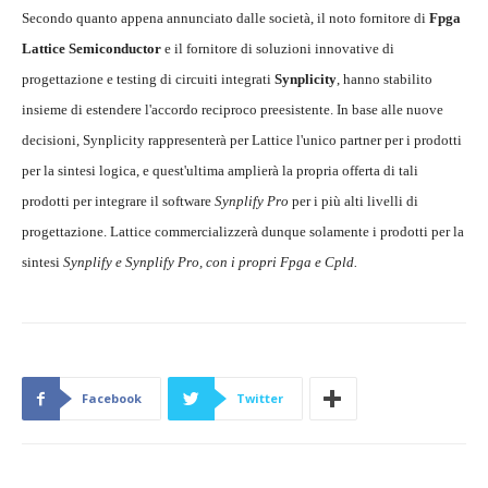
Secondo quanto appena annunciato dalle società, il noto fornitore di
Fpga
Lattice Semiconductor
e il fornitore di soluzioni innovative di
progettazione e testing di circuiti integrati
Synplicity
, hanno stabilito
insieme di estendere l'accordo reciproco preesistente. In base alle nuove
decisioni, Synplicity rappresenterà per Lattice l'unico partner per i prodotti
per la sintesi logica, e quest'ultima amplierà la propria offerta di tali
prodotti per integrare il software
Synplify Pro
per i più alti livelli di
progettazione. Lattice commercializzerà dunque solamente i prodotti per la
sintesi
Synplify e Synplify Pro, con i propri Fpga e Cpld.
Facebook
Twitter