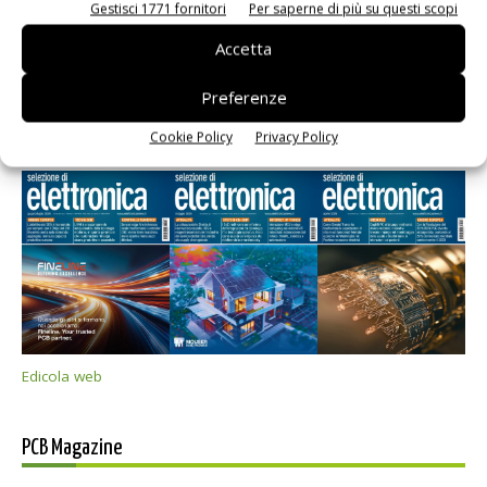
Gestisci 1771 fornitori
Per saperne di più su questi scopi
Accetta
Preferenze
Selezione di elettronica
Cookie Policy
Privacy Policy
Edicola web
PCB Magazine