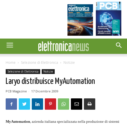
Home
Selezione di Elettronica
Notizie
Selezione di Elettronica
Notizie
Laryo distribuisce MyAutomation
PCB Magazine
-
17 Dicembre 2009
MyAutomation
, azienda italiana specializzata nella produzione di sistemi