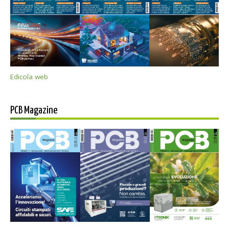
Edicola web
PCB Magazine