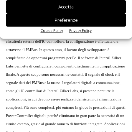
alimentatore con convertitori a commutazione controllati digitalmente si
Accetta
discosta solo in parte dallo sviluppo dei convertitori controllati in modo
analogico. Non cambia nulla nella scelta della bobina, dei condensatori e
Preferenze
dei Mosfet in uscita. Per contro, per impostare la tensione di uscita, la
Cookie Policy
Privacy Policy
soglia per la sovratensione e per la sottotensione, ecc. attraverso la
circuiteria esterna dell'IC controllore, la configurazione è effettuata ora
attraverso il PMBus. In questo caso, il lavoro degli sviluppatori è
semplificato da opportuni programmi per Pc. Il software di Intersil Zilker
Labs permette di configurare i componenti direttamente in un'applicazione
finale. A questo scopo sono necessari tre contatti: il segnale di clock e il
segnale dati del PMBus e la massa. I regolatori digitali a commutazione,
come gli IC controllori di Intersil Zilker Labs, si prestano per tutte le
applicazioni, in cui devono essere realizzati dei sistemi di alimentazione
complessi. Più sono complessi, più entrano in gioco le prestazioni di questi
Power Controller digitali, perché eliminano in gran parte la necessità di un
ciruito esterno, grazie al grande numero di funzioni integrate. Applicazioni