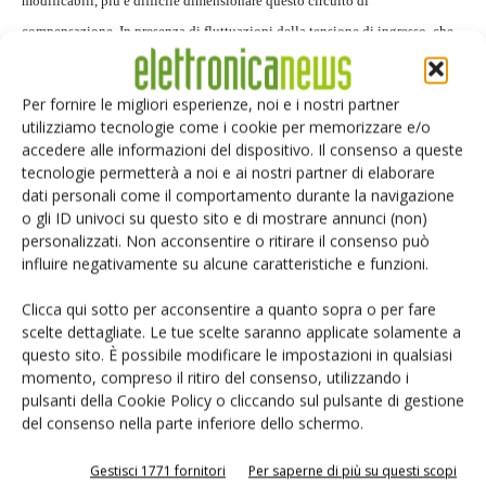
modificabili, più è difficile dimensionare questo circuito di
compensazione. In presenza di fluttuazioni della tensione di ingresso, che
devono essere compensate, si ha che, ad esempio, la resistenza DC della
bobina cresce, con una maggiore produzione di calore per l'aumento del
Per fornire le migliori esperienze, noi e i nostri partner
carico di corrente. I condensatori in uscita perdono nel tempo la capacità e
utilizziamo tecnologie come i cookie per memorizzare e/o
accedere alle informazioni del dispositivo. Il consenso a queste
così via. Il componente ZL6105 offre la possibilità di trovare
tecnologie permetterà a noi e ai nostri partner di elaborare
automaticamente la compensazione ottimale - ad ogni accensione,
dati personali come il comportamento durante la navigazione
regolarmente a intervalli di tempo determinati o un'unica volta durante lo
o gli ID univoci su questo sito e di mostrare annunci (non)
personalizzati. Non acconsentire o ritirare il consenso può
sviluppo o durante il collaudo finale della scheda. Per aumentare
influire negativamente su alcune caratteristiche e funzioni.
l'efficienza, gli IC Power Controller offrono la possibilità di adeguare in
modo adattativo della frequenza di commutazione e una cosiddetta
Clicca qui sotto per acconsentire a quanto sopra o per fare
scelte dettagliate. Le tue scelte saranno applicate solamente a
"emulazione diodo". Quest'ultima viene attivata solo se fluiscono correnti
questo sito. È possibile modificare le impostazioni in qualsiasi
di carico di modesta entità. Il Mosfet di potenza inferiore si comporta
momento, compreso il ritiro del consenso, utilizzando i
quindi come un diodo. La direzione della corrente ruota intorno alla
pulsanti della Cookie Policy o cliccando sul pulsante di gestione
del consenso nella parte inferiore dello schermo.
bobina, il Mosfet è spento e perciò non può più fluire alcuna corrente di
carico dal condensatore sul Mosfet di carico verso massa. Lo sviluppo di un
Gestisci 1771 fornitori
Per saperne di più su questi scopi