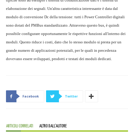
tipiche sono ad esempio i sistemi di comunicazione dati e i sistemi di
elaborazione dei segnali. Un'altra caratteristica interessante è data dal
modulo di conversione Dc della tensione: tutti i Power Controller digitali
sono dotati del PMBus standardizzato. Attraverso questo bus, è quindi
possibile configurare opportunamente le rispettive funzioni all'interno dei
moduli. Questo riduce i costi, dato che lo stesso modulo si presta per un
grande numero di applicazioni potenziali, per le quali in precedenza
dovevano essere sviluppati, prodotti e testati dei moduli dedicati.
Facebook
Twitter
ARTICOLI CORRELATI
ALTRO DALL'AUTORE