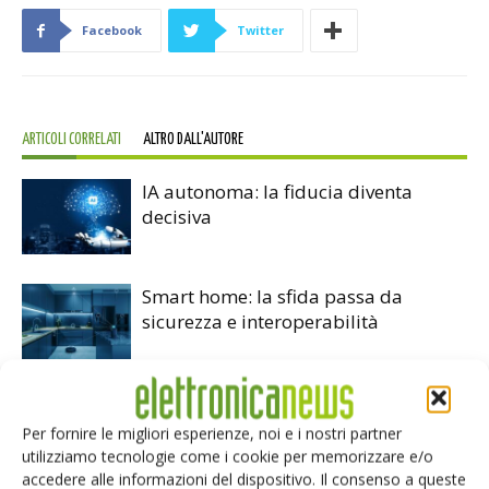
Facebook
Twitter
ARTICOLI CORRELATI
ALTRO DALL'AUTORE
IA autonoma: la fiducia diventa
decisiva
Smart home: la sfida passa da
sicurezza e interoperabilità
Siemens e NVIDIA insieme sull’IA
agentica per l’EDA
Per fornire le migliori esperienze, noi e i nostri partner
utilizziamo tecnologie come i cookie per memorizzare e/o
accedere alle informazioni del dispositivo. Il consenso a queste