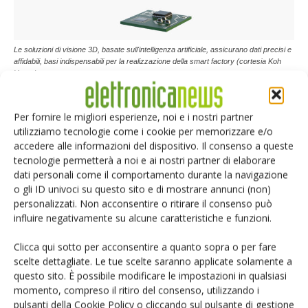
Le soluzioni di visione 3D, basate sull'intelligenza artificiale, assicurano dati precisi e
affidabili, basi indispensabili per la realizzazione della smart factory (cortesia Koh
Young)
Per fornire le migliori esperienze, noi e i nostri partner
Statistical Process Control e
Data Analysis
utilizziamo tecnologie come i cookie per memorizzare e/o
accedere alle informazioni del dispositivo. Il consenso a queste
visione
tecnologie permetterà a noi e ai nostri partner di elaborare
dati personali come il comportamento durante la navigazione
o gli ID univoci su questo sito e di mostrare annunci (non)
La forza della suite software ideale per la fabbrica
personalizzati. Non acconsentire o ritirare il consenso può
intelligente risiede nella sua potenza analitica. Un modulo di
influire negativamente su alcune caratteristiche e funzioni.
controllo statistico del processo può fornire una
visualizzazione semplice dei risultati di produzione e
Clicca qui sotto per acconsentire a quanto sopra o per fare
scelte dettagliate. Le tue scelte saranno applicate solamente a
d’ispezione in tempo reale, inclusi grafici configurabili
questo sito. È possibile modificare le impostazioni in qualsiasi
dall'utente per parametri specifici. In questo modo gli
momento, compreso il ritiro del consenso, utilizzando i
utenti possono identificare l'esatta origine del difetto
pulsanti della Cookie Policy o cliccando sul pulsante di gestione