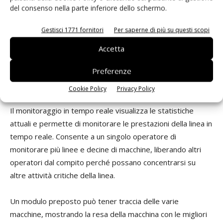
controllando le false chiamate e le parti NG (no-good, non
del consenso nella parte inferiore dello schermo.
buone) dal pannello di controllo, nonché valutare e
Gestisci 1771 fornitori
Per saperne di più su questi scopi
ottimizzare le impostazioni predefinite confrontando i
risultati effettivi con i valori medi, minimi e massimi. Ad
Accetta
esempio, se il processo è stabile, gli operatori possono
Preferenze
restringere ulteriormente le tolleranze per evitare
deviazioni che conducano alle fughe.
Cookie Policy
Privacy Policy
Il monitoraggio in tempo reale visualizza le statistiche
attuali e permette di monitorare le prestazioni della linea in
tempo reale. Consente a un singolo operatore di
monitorare più linee e decine di macchine, liberando altri
operatori dal compito perché possano concentrarsi su
altre attività critiche della linea.
Un modulo preposto può tener traccia delle varie
macchine, mostrando la resa della macchina con le migliori