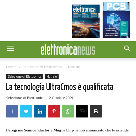
Home
Selezione di Elettronica
Notizie
Selezione di Elettronica
Notizie
La tecnologia UltraCmos è qualificata
Selezione di Elettronica
-
2 Ottobre 2009
Peregrine Semiconductor
e
MagnaChip
hanno annunciato che le aziende