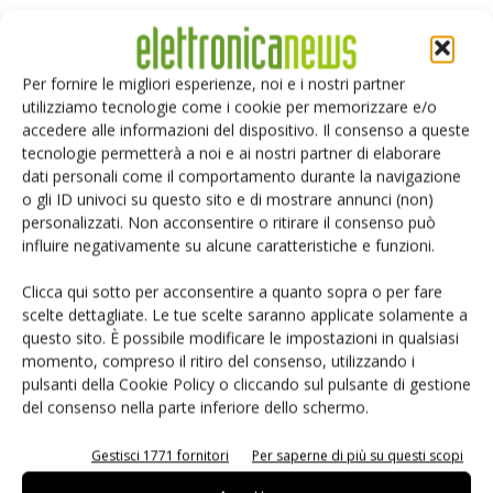
clienti che ai distributori.
Tra gli ultimi prodotti lanciati?
Per fornire le migliori esperienze, noi e i nostri partner
Come dicevo la serie di multimetri digitali DMM4000 con
utilizziamo tecnologie come i cookie per memorizzare e/o
accedere alle informazioni del dispositivo. Il consenso a queste
risoluzione a 5,5 e 6,5 cifre, progettata per consentire agli
tecnologie permetterà a noi e ai nostri partner di elaborare
ingegneri di effettuare il debug di sistemi elettronici
dati personali come il comportamento durante la navigazione
complessi e di convalidare progetti di circuiti tramite
o gli ID univoci su questo sito e di mostrare annunci (non)
misure di precisione e capacità di analisi approfondita. La
personalizzati. Non acconsentire o ritirare il consenso può
influire negativamente su alcune caratteristiche e funzioni.
serie DMM si integra con il software interattivo National
Instruments LabView SignalExpress che consente di
Clicca qui sotto per acconsentire a quanto sopra o per fare
acquisire e analizzare dati rapidamente da più strumenti.
scelte dettagliate. Le tue scelte saranno applicate solamente a
L'idea che sta alla base è di rendere compatibili tra loro
questo sito. È possibile modificare le impostazioni in qualsiasi
tutti gli apparecchi presenti sul banco. Si tratta di una
momento, compreso il ritiro del consenso, utilizzando i
pulsanti della Cookie Policy o cliccando sul pulsante di gestione
strategia orientata alla soluzione e in questo senso è
del consenso nella parte inferiore dello schermo.
fondamentale la collaborazione che ci lega a National
Instruments e ai suoi software che consentono il dialogo.
Gestisci 1771 fornitori
Per saperne di più su questi scopi