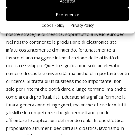
Accetta
Parliamo dell'importanza che riveste l'educational
nelle vostre strategie.
Preferenze
La nostra attenzione verso il settore dell'educational è
Cookie Policy
Privacy Policy
fortissima perché riteniamo il settore fondamentale per le
nostre strategie di crescita, soprattutto a livello europeo.
Nel nostro continente la produzione di elettronica sta
infatti costantemente diminuendo, fortunatamente a
favore di una maggiore intensificazione delle attività di
ricerca e sviluppo. Questo significa non solo un elevato
numero di scuole e università, ma anche di importanti centri
di ricerca. Si tratta di un business molto importante, non
solo per i ritorni che potrà dare a lungo termine, ma anche
come area di profittabilità. Educational significa formare la
futura generazione di ingegneri, ma anche offrire loro tutti
gli skill e le competenze che gli permettano poi di
affrontare le applicazioni del mondo reale. In quest'ottica
proponiamo strumenti dedicati alla didattica, lavoriamo in