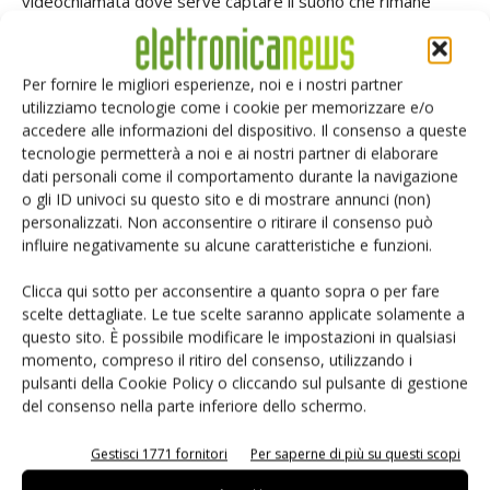
videochiamata dove serve captare il suono che rimane
confinato nella direzione della videocamera, ma impedisce
allo stesso computer di essere usato come telefono da
Per fornire le migliori esperienze, noi e i nostri partner
conferenza, dove numerosi interlocutori sono seduti
utilizziamo tecnologie come i cookie per memorizzare e/o
introno a un tavolo. Nei telefoni cellulari, la posizione della
accedere alle informazioni del dispositivo. Il consenso a queste
sorgente vocale è solitamente confinata in uno spazio ben
tecnologie permetterà a noi e ai nostri partner di elaborare
definito, per ottenere una elevata ed efficace
dati personali come il comportamento durante la navigazione
o gli ID univoci su questo sito e di mostrare annunci (non)
soppressione del rumore ambientale, ma ciò significa che
personalizzati. Non acconsentire o ritirare il consenso può
se il telefono non è esattamente nella posizione che ci si
influire negativamente su alcune caratteristiche e funzioni.
aspetta, anche il segnale vocale viene drasticamente
attenuato. Al contrario, una soluzione che si affida alla sola
Clicca qui sotto per acconsentire a quanto sopra o per fare
scelte dettagliate. Le tue scelte saranno applicate solamente a
analisi statistica della voce umana per prendere decisioni
questo sito. È possibile modificare le impostazioni in qualsiasi
istantanee su cosa considerare parlato e su cosa deve
momento, compreso il ritiro del consenso, utilizzando i
essere considerato e soppresso in quanto rumore, non è
pulsanti della Cookie Policy o cliccando sul pulsante di gestione
in grado di gestire efficacemente un più ampio campo di
del consenso nella parte inferiore dello schermo.
applicazioni. Sfortunatamente, queste soluzioni non sono
Gestisci 1771 fornitori
Per saperne di più su questi scopi
mai completamente sicure sulle loro decisioni di
discriminare correttamente tra parlato e rumore, pertanto,