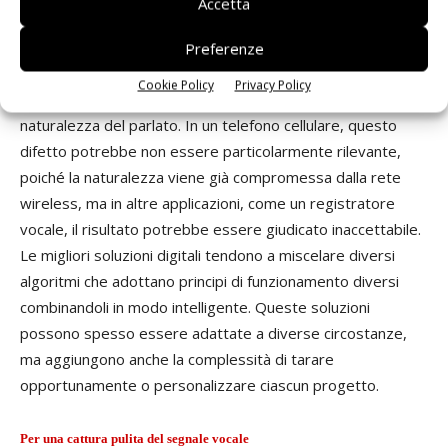
Accetta
più sono tarate in modo aggressivo, più l’utilizzatore
percepisce distorsioni che sono la conseguenza dell’errata
Preferenze
classificazione della voce scambiata per rumore.
Cookie Policy
Privacy Policy
Tipicamente, la voce rimane intellegibile, ma a scapito della
naturalezza del parlato. In un telefono cellulare, questo
difetto potrebbe non essere particolarmente rilevante,
poiché la naturalezza viene già compromessa dalla rete
wireless, ma in altre applicazioni, come un registratore
vocale, il risultato potrebbe essere giudicato inaccettabile.
Le migliori soluzioni digitali tendono a miscelare diversi
algoritmi che adottano principi di funzionamento diversi
combinandoli in modo intelligente. Queste soluzioni
possono spesso essere adattate a diverse circostanze,
ma aggiungono anche la complessità di tarare
opportunamente o personalizzare ciascun progetto.
Per una cattura pulita del segnale vocale