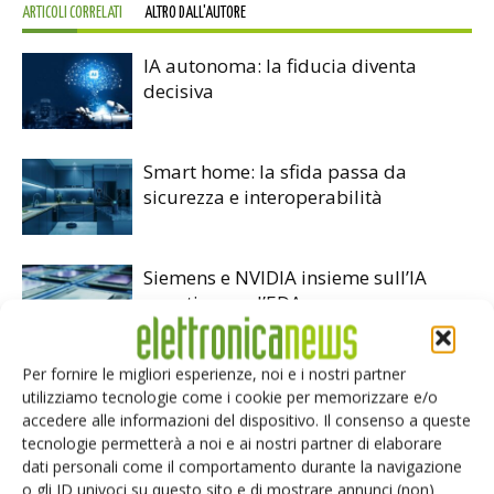
ARTICOLI CORRELATI
ALTRO DALL'AUTORE
IA autonoma: la fiducia diventa
decisiva
Smart home: la sfida passa da
sicurezza e interoperabilità
Siemens e NVIDIA insieme sull’IA
agentica per l’EDA
Per fornire le migliori esperienze, noi e i nostri partner
utilizziamo tecnologie come i cookie per memorizzare e/o
accedere alle informazioni del dispositivo. Il consenso a queste
tecnologie permetterà a noi e ai nostri partner di elaborare
LASCIA UN COMMENTO
dati personali come il comportamento durante la navigazione
o gli ID univoci su questo sito e di mostrare annunci (non)