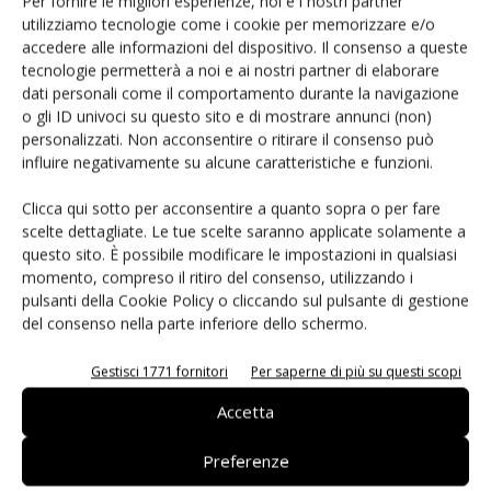
Per fornire le migliori esperienze, noi e i nostri partner
distribuzione. Grazie alla crescente specializzazione nel
utilizziamo tecnologie come i cookie per memorizzare e/o
campo della progettazione, il personale non può sempre
accedere alle informazioni del dispositivo. Il consenso a queste
fornire l'aiuto o il supporto necessari, pertanto i progettisti
tecnologie permetterà a noi e ai nostri partner di elaborare
elettronici devono spesso rivolgersi a community di
dati personali come il comportamento durante la navigazione
o gli ID univoci su questo sito e di mostrare annunci (non)
esperti più ampie per trovare la risposta ai loro quesiti. Tali
personalizzati. Non acconsentire o ritirare il consenso può
community non vogliono influenzare in nessun modo
influire negativamente su alcune caratteristiche e funzioni.
l'acquisto di prodotti di determinati brand, fornitori o
produttori, lasciando agli utenti la totale libertà di cercare e
Clicca qui sotto per acconsentire a quanto sopra o per fare
scelte dettagliate. Le tue scelte saranno applicate solamente a
acquisire le informazioni che meglio soddisfano le proprie
questo sito. È possibile modificare le impostazioni in qualsiasi
esigenze.
momento, compreso il ritiro del consenso, utilizzando i
pulsanti della Cookie Policy o cliccando sul pulsante di gestione
Esiste un gap generazionale in termini di adozione del
del consenso nella parte inferiore dello schermo.
Web e nell'utilizzo delle e-community da parte dei
Gestisci 1771 fornitori
Per saperne di più su questi scopi
progettisti?
La nuova generazione è stata la prima a capire le
Accetta
potenzialità e i vantaggi che poteva offrire il web.
Nonostante ciò, il background in ambito tecnico e
Preferenze
l'interesse tra gli ingegneri elettronici ha permesso a