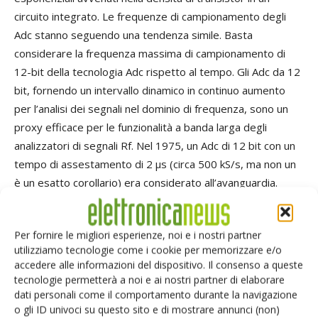
circuito integrato. Le frequenze di campionamento degli
Adc stanno seguendo una tendenza simile. Basta
considerare la frequenza massima di campionamento di
12-bit della tecnologia Adc rispetto al tempo. Gli Adc da 12
bit, fornendo un intervallo dinamico in continuo aumento
per l’analisi dei segnali nel dominio di frequenza, sono un
proxy efficace per le funzionalità a banda larga degli
analizzatori di segnali Rf. Nel 1975, un Adc di 12 bit con un
tempo di assestamento di 2 μs (circa 500 kS/s, ma non un
è un esatto corollario) era considerato all’avanguardia.
Oggi, gli Adc di campionamento più rapidi da 12 bit stanno
raggiungendo frequenze superiori a 2 GS/s - un’impresa
Per fornire le migliori esperienze, noi e i nostri partner
che sta alimentando alcuni degli analizzatori di segnali con
utilizziamo tecnologie come i cookie per memorizzare e/o
la larghezza di banda più ampia del settore. In base
accedere alle informazioni del dispositivo. Il consenso a queste
all’attuale velocità di sviluppo, la tecnologia dei convertitori
tecnologie permetterà a noi e ai nostri partner di elaborare
a 12 bit presto sarà in grado di guidare gli strumenti Rf
dati personali come il comportamento durante la navigazione
o gli ID univoci su questo sito e di mostrare annunci (non)
verso multigigahertz di banda istantanea e spingere gli