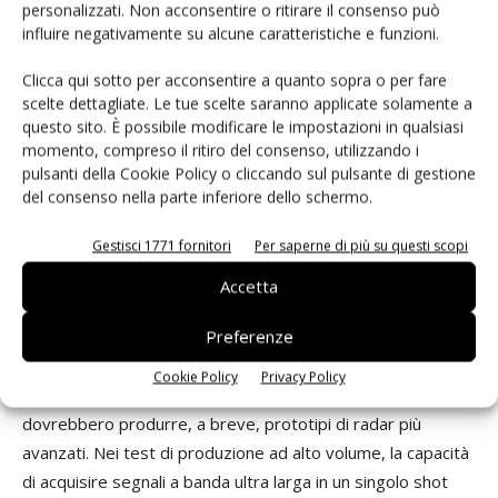
personalizzati. Non acconsentire o ritirare il consenso può
oscilloscopi odierni con bande di gigahertz verso risoluzioni
influire negativamente su alcune caratteristiche e funzioni.
ancor più elevate.
Clicca qui sotto per acconsentire a quanto sopra o per fare
scelte dettagliate. Le tue scelte saranno applicate solamente a
Strumenti RF di prossima generazione
questo sito. È possibile modificare le impostazioni in qualsiasi
Per gli ingegneri dell’industria wireless, la prossima
momento, compreso il ritiro del consenso, utilizzando i
generazione di strumenti dalla banda estremamente ampia
pulsanti della Cookie Policy o cliccando sul pulsante di gestione
. pronta a guidare i prodotti 5G verso il mercato. Con una
del consenso nella parte inferiore dello schermo.
visione più completa dei vantaggi che arriveranno, gli
Gestisci 1771 fornitori
Per saperne di più su questi scopi
ingegneri si serviranno presto, però, anche di nuovi
approcci di misura e tecniche interessanti, introdotte dagli
Accetta
analizzatori di segnali RF di ultima generazione (e persino
Preferenze
dagli oscilloscopi). Nello sviluppo e nella progettazione di
radar, ad esempio, la larghezza di banda in continua
Cookie Policy
Privacy Policy
crescita e le funzionalità di elaborazione dei segnali
dovrebbero produrre, a breve, prototipi di radar più
avanzati. Nei test di produzione ad alto volume, la capacità
di acquisire segnali a banda ultra larga in un singolo shot