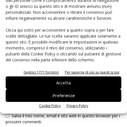
dati personali come il comportamento durante la navigazione
o gli ID univoci su questo sito e di mostrare annunci (non)
LASCIA UN COMMENTO
personalizzati. Non acconsentire o ritirare il consenso può
influire negativamente su alcune caratteristiche e funzioni.
Clicca qui sotto per acconsentire a quanto sopra o per fare
scelte dettagliate. Le tue scelte saranno applicate solamente a
questo sito. È possibile modificare le impostazioni in qualsiasi
momento, compreso il ritiro del consenso, utilizzando i
pulsanti della Cookie Policy o cliccando sul pulsante di gestione
del consenso nella parte inferiore dello schermo.
Gestisci 1771 fornitori
Per saperne di più su questi scopi
Accetta
Preferenze
Cookie Policy
Privacy Policy
Salva il mio nome, email e sito web in questo browser per i
prossimi commenti.