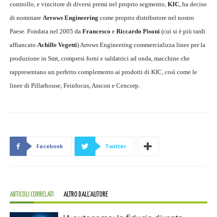
controllo, e vincitore di diversi premi nel proprio segmento,
KIC
, ha deciso
di nominare
Arrows Engineering
come proprio distributore nel nostro
Paese. Fondata nel 2005 da
Francesco
e
Riccardo
Pisoni
(cui si è più tardi
affiancato
Achille Vegetti
) Arrows Engineering commercializza linee per la
produzione in Smt, compresi forni e saldatrici ad onda, macchine che
rappresentano un perfetto complemento ai prodotti di KIC, così come le
linee di Pillarhouse, Feinfocus, Asscon e Cencorp.
Facebook
Twitter
ARTICOLI CORRELATI
ALTRO DALL'AUTORE