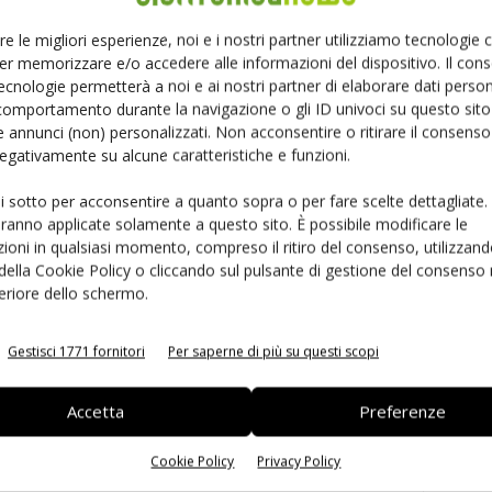
Ed
re le migliori esperienze, noi e i nostri partner utilizziamo tecnologie
er memorizzare e/o accedere alle informazioni del dispositivo. Il con
ecnologie permetterà a noi e ai nostri partner di elaborare dati person
comportamento durante la navigazione o gli ID univoci su questo sito 
 annunci (non) personalizzati. Non acconsentire o ritirare il consens
 negativamente su alcune caratteristiche e funzioni.
ui sotto per acconsentire a quanto sopra o per fare scelte dettagliate.
aranno applicate solamente a questo sito. È possibile modificare le
ioni in qualsiasi momento, compreso il ritiro del consenso, utilizzand
 della Cookie Policy o cliccando sul pulsante di gestione del consenso 
 la sfida passa da
Siemens e NVIDIA insieme sull’IA
feriore dello schermo.
 interoperabilità
agentica per l’EDA
Gestisci 1771 fornitori
Per saperne di più su questi scopi
Accetta
Preferenze
Cookie Policy
Privacy Policy