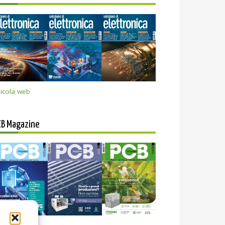
icola web
CB Magazine