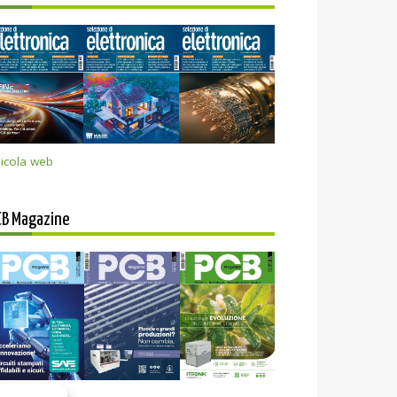
icola web
CB Magazine