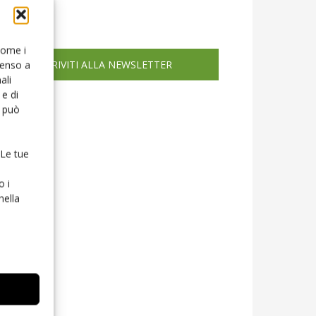
icola web
 come i
ISCRIVITI ALLA NEWSLETTER
senso a
ali
e di
o può
 Le tue
o i
nella