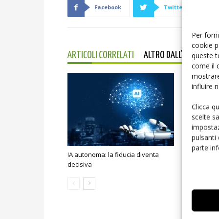
Facebook
Twitter
Per forni
cookie p
queste t
ARTICOLI CORRELATI
ALTRO DALL'AUTORE
come il 
mostrare
influire
Clicca q
scelte s
impostaz
pulsanti
parte in
IA autonoma: la fiducia diventa
Smart home:
decisiva
sicurezza e