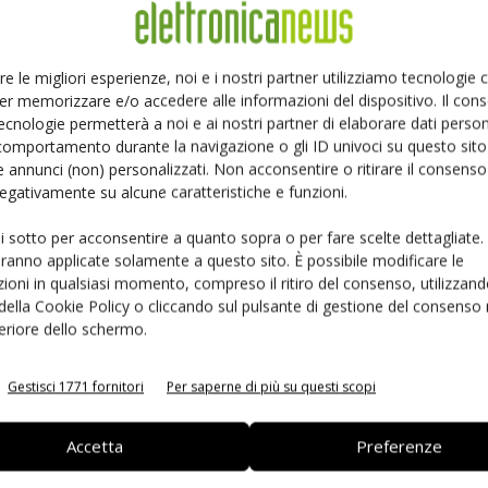
Ed
Linkedin
Pinterest
re le migliori esperienze, noi e i nostri partner utilizziamo tecnologie
er memorizzare e/o accedere alle informazioni del dispositivo. Il con
ecnologie permetterà a noi e ai nostri partner di elaborare dati person
comportamento durante la navigazione o gli ID univoci su questo sito 
 annunci (non) personalizzati. Non acconsentire o ritirare il consens
 negativamente su alcune caratteristiche e funzioni.
ui sotto per acconsentire a quanto sopra o per fare scelte dettagliate.
aranno applicate solamente a questo sito. È possibile modificare le
ioni in qualsiasi momento, compreso il ritiro del consenso, utilizzand
 della Cookie Policy o cliccando sul pulsante di gestione del consenso 
feriore dello schermo.
 la sfida passa da
Siemens e NVIDIA insieme sull’IA
 interoperabilità
agentica per l’EDA
Gestisci 1771 fornitori
Per saperne di più su questi scopi
Accetta
Preferenze