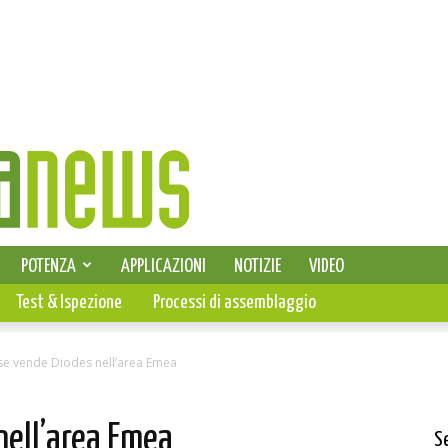
SELEZIONE DI ELETTRONICA
POTENZA
APPLICAZIONI
NOTIZIE
VIDEO
PCB
Test & Ispezione
Processi di assemblaggio
use vende Diodes nell’area Emea
nell’area Emea
S