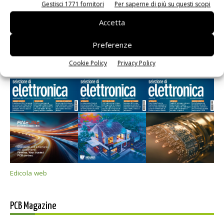
Gestisci 1771 fornitori
Per saperne di più su questi scopi
Accetta
Preferenze
Selezione di elettronica
Cookie Policy
Privacy Policy
Edicola web
PCB Magazine