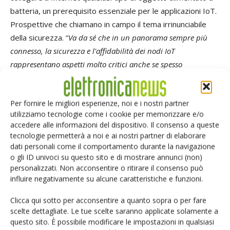
batteria, un prerequisito essenziale per le applicazioni IoT.
Prospettive che chiamano in campo il tema irrinunciabile
della sicurezza. “
Va da sé che in un panorama sempre più
connesso, la sicurezza e l'affidabilità dei nodi IoT
rappresentano aspetti molto critici anche se spesso
sottovalutati”
puntualizza Raffaele Giglio.
“Il numero
crescente di varianti e di protocolli utilizzati nelle reti di
Per fornire le migliori esperienze, noi e i nostri partner
comunicazione comporta un aumento esponenziale delle
utilizziamo tecnologie come i cookie per memorizzare e/o
minacce informatiche. Si pensi ad esempio alle conseguenze
accedere alle informazioni del dispositivo. Il consenso a queste
che potrebbe avere l'attacco di un hacker a una rete
tecnologie permetterà a noi e ai nostri partner di elaborare
distribuita di sensori antincendio. La sicurezza è un tema che
dati personali come il comportamento durante la navigazione
o gli ID univoci su questo sito e di mostrare annunci (non)
investe moltissimi aspetti, la tutela dei dati dell'utente, i
personalizzati. Non acconsentire o ritirare il consenso può
pericoli legati alla contraffazione, gli attacchi alla proprietà
influire negativamente su alcune caratteristiche e funzioni.
intellettuale, solo per citarne alcuni. Un panorama che
suggerisce sempre maggiore attenzione alla valutazione del
Clicca qui sotto per acconsentire a quanto sopra o per fare
scelte dettagliate. Le tue scelte saranno applicate solamente a
rischio. Per questo, da tempo Avnet Memec ha individuato
questo sito. È possibile modificare le impostazioni in qualsiasi
una serie di soluzioni che mirano a garantire lo stesso livello