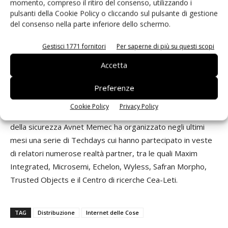
momento, compreso il ritiro del consenso, utilizzando i
di sicurezza delle carte di credito riducendo al minimo
pulsanti della Cookie Policy o cliccando sul pulsante di gestione
l'esposizione delle applicazioni più sensibili al rischio di copia
del consenso nella parte inferiore dello schermo.
o di contraffazione. E questo anche nelle applicazioni
Gestisci 1771 fornitori
Per saperne di più su questi scopi
industriali. In sintesi, l’obiettivo é difendere il know-how alla
base del ritorno d'investimento dei clienti. La strategia è
Accetta
duplice: selezionare dispositivi dedicati alla sicurezza dal
punto di vista hardware e individuare servizi specializzati,
Preferenze
rivolti alla programmazione dei componenti, alla protezione
Cookie Policy
Privacy Policy
logistica e alla tracciabilità dei prodotti".
Proprio sul tema
della sicurezza Avnet Memec ha organizzato negli ultimi
mesi una serie di Techdays cui hanno partecipato in veste
di relatori numerose realtà partner, tra le quali Maxim
Integrated, Microsemi, Echelon, Wyless, Safran Morpho,
Trusted Objects e il Centro di ricerche Cea-Leti.
TAG
Distribuzione
Internet delle Cose