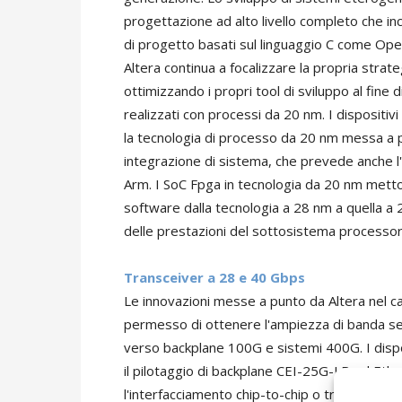
progettazione ad alto livello completo che inc
di progetto basati sul linguaggio C come Op
Altera continua a focalizzare la propria strate
ottimizzando i propri tool di sviluppo al fine 
realizzati con processi da 20 nm. I dispositiv
la tecnologia di processo da 20 nm messa a pun
integrazione di sistema, che prevede anche l
Arm. I SoC Fpga in tecnologia da 20 nm metto
software dalla tecnologia a 28 nm a quella 
delle prestazioni del sottosistema processor
Transceiver a 28 e 40 Gbps
Le innovazioni messe a punto da Altera nel c
permesso di ottenere l'ampiezza di banda se
verso backplane 100G e sistemi 400G. I dispo
il pilotaggio di backplane CEI-25G-LR ed Eth
l'interfacciamento chip-to-chip o tra chip e mod