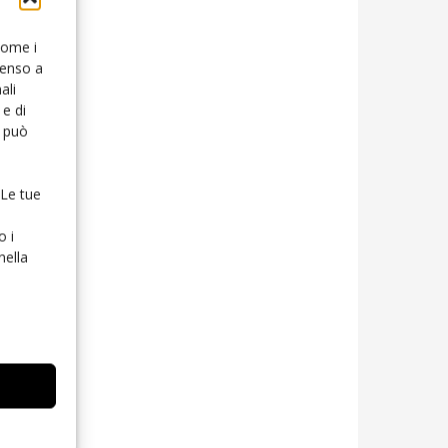
 come i
senso a
ali
e di
o può
 Le tue
o i
nella