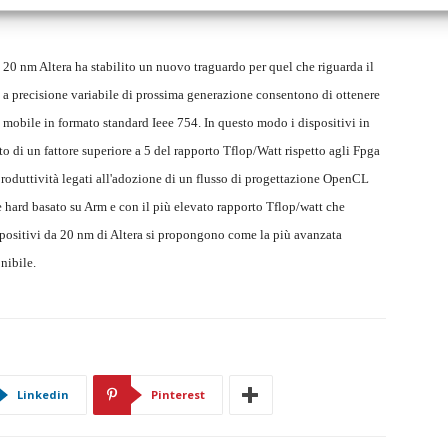
 20 nm Altera ha stabilito un nuovo traguardo per quel che riguarda il
 a precisione variabile di prossima generazione consentono di ottenere
a mobile in formato standard Ieee 754. In questo modo i dispositivi in
 di un fattore superiore a 5 del rapporto Tflop/Watt rispetto agli Fpga
roduttività legati all'adozione di un flusso di progettazione OpenCL
e hard basato su Arm e con il più elevato rapporto Tflop/watt che
 dispositivi da 20 nm di Altera si propongono come la più avanzata
nibile.
Linkedin
Pinterest