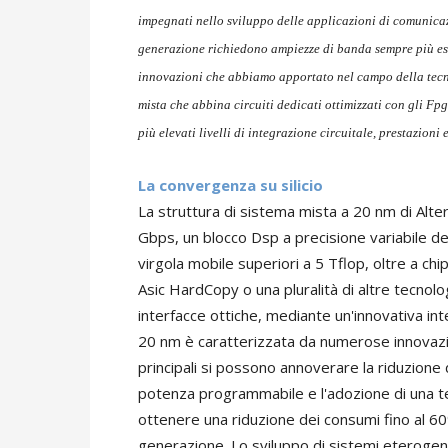
impegnati nello sviluppo delle applicazioni di comunica
generazione richiedono ampiezze di banda sempre più este
innovazioni che abbiamo apportato nel campo della tecno
mista che abbina circuiti dedicati ottimizzati con gli Fpg
più elevati livelli di integrazione circuitale, prestazion
La convergenza su silicio
La struttura di sistema mista a 20 nm di Alte
Gbps, un blocco Dsp a precisione variabile de
virgola mobile superiori a 5 Tflop, oltre a ch
Asic HardCopy o una pluralità di altre tecnolog
interfacce ottiche, mediante un'innovativa inte
20 nm è caratterizzata da numerose innovazion
principali si possono annoverare la riduzione 
potenza programmabile e l'adozione di una t
ottenere una riduzione dei consumi fino al 60%
generazione. Lo sviluppo di sistemi eteroge