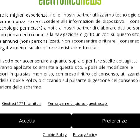
geometrie da 20 nm rappresentano la base per lo
 CEI-56G che assicura la connettività richiesta per il
re le migliori esperienze, noi e i nostri partner utilizziamo tecnologie
er memorizzare e/o accedere alle informazioni del dispositivo. Il con
inea 400G della prossima generazione.
ecnologie permetterà a noi e ai nostri partner di elaborare dati person
comportamento durante la navigazione o gli ID univoci su questo sito 
 annunci (non) personalizzati. Non acconsentire o ritirare il consens
'innovativa interfaccia chip-to-chip ad alta velocità che
 negativamente su alcune caratteristiche e funzioni.
nsionale. Questa interfaccia consentirà ad Altera di
ui sotto per acconsentire a quanto sopra o per fare scelte dettagliate.
abbinano Fpga con Asic HardCopy personalizzabili
aranno applicate solamente a questo sito. È possibile modificare le
ecnologie, tra cui memorie, Asic forniti da terze parti e
ioni in qualsiasi momento, compreso il ritiro del consenso, utilizzand
 Asic HardCopy o Asic forniti da terze parti consente ad
 della Cookie Policy o cliccando sul pulsante di gestione del consenso 
rmate da un singolo dispositivo contraddistinte da
feriore dello schermo.
rispetto a quella di qualsiasi altro prodotto realizzato in
i Altera saranno prodotti utilizzando il processo CoWoS
Gestisci 1771 fornitori
Per saperne di più su questi scopi
positivi consentiranno agli utilizzatori di incrementare
a livello di sistema e di realizzare prodotti sempre più
Accetta
Preferenze
in termini di consumi del sistema, ingombri sulla scheda e
Cookie Policy
Privacy Policy