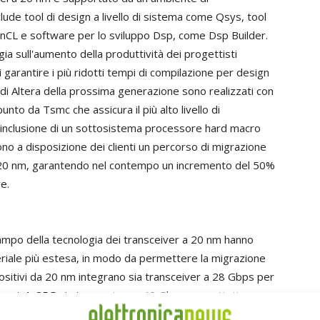
lude tool di design a livello di sistema come Qsys, tool
enCL e software per lo sviluppo Dsp, come Dsp Builder.
gia sull'aumento della produttività dei progettisti
di garantire i più ridotti tempi di compilazione per design
i di Altera della prossima generazione sono realizzati con
to da Tsmc che assicura il più alto livello di
'inclusione di un sottosistema processore hard macro
no a disposizione dei clienti un percorso di migrazione
a 20 nm, garantendo nel contempo un incremento del 50%
e.
ampo della tecnologia dei transceiver a 20 nm hanno
riale più estesa, in modo da permettere la migrazione
sitivi da 20 nm integrano sia transceiver a 28 Gbps per
ernet 4x25G sia transceiver a 40 Gbps progettati per
uli ottici. Le innovazioni a livello di tecnologia dei