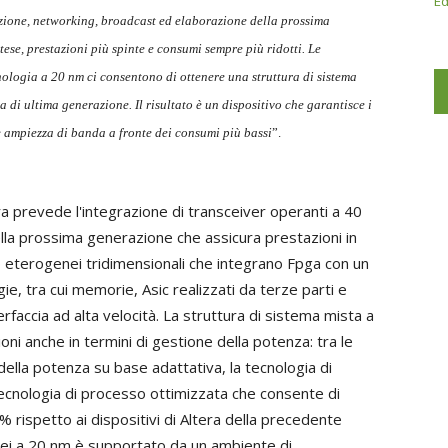
Ed
zione, networking, broadcast ed elaborazione della prossima
se, prestazioni più spinte e consumi sempre più ridotti. Le
logia a 20 nm ci consentono di ottenere una struttura di sistema
a di ultima generazione. Il risultato è un dispositivo che garantisce i
i e ampiezza di banda a fronte dei consumi più bassi
”.
ra prevede l'integrazione di transceiver operanti a 40
lla prossima generazione che assicura prestazioni in
ip eterogenei tridimensionali che integrano Fpga con un
ie, tra cui memorie, Asic realizzati da terze parti e
rfaccia ad alta velocità. La struttura di sistema mista a
i anche in termini di gestione della potenza: tra le
della potenza su base adattativa, la tecnologia di
ecnologia di processo ottimizzata che consente di
 rispetto ai dispositivi di Altera della precedente
nei a 20 nm è supportato da un ambiente di