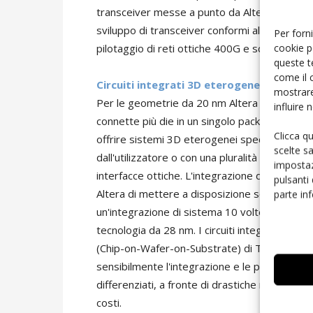
transceiver messe a punto da Altera per le 
sviluppo di transceiver conformi allo standard
Per forni
cookie p
pilotaggio di reti ottiche 400G e schede di l
queste t
come il 
Circuiti integrati 3D eterogenei
mostrare
Per le geometrie da 20 nm Altera introdurrà un
influire
connette più die in un singolo package tridime
Clicca q
offrire sistemi 3D eterogenei specifici che 
scelte s
dall'utilizzatore o con una pluralità di altre t
impostaz
interfacce ottiche. L'integrazione di Fpga con
pulsanti
Altera di mettere a disposizione soluzioni fo
parte in
un'integrazione di sistema 10 volte superiore 
tecnologia da 28 nm. I circuiti integrati 3D d
(Chip-on-Wafer-on-Substrate) di Tsmc. Tali dis
sensibilmente l'integrazione e le prestazioni 
differenziati, a fronte di drastiche riduzioni 
costi.