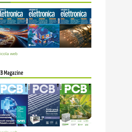
icola web
CB Magazine