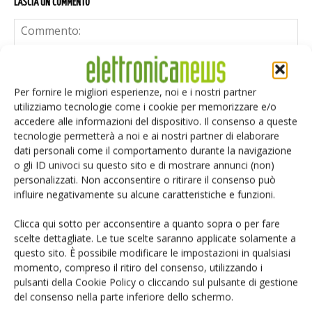
LASCIA UN COMMENTO
Per fornire le migliori esperienze, noi e i nostri partner
utilizziamo tecnologie come i cookie per memorizzare e/o
accedere alle informazioni del dispositivo. Il consenso a queste
tecnologie permetterà a noi e ai nostri partner di elaborare
dati personali come il comportamento durante la navigazione
o gli ID univoci su questo sito e di mostrare annunci (non)
personalizzati. Non acconsentire o ritirare il consenso può
influire negativamente su alcune caratteristiche e funzioni.
Clicca qui sotto per acconsentire a quanto sopra o per fare
scelte dettagliate. Le tue scelte saranno applicate solamente a
questo sito. È possibile modificare le impostazioni in qualsiasi
momento, compreso il ritiro del consenso, utilizzando i
Salva il mio nome, email e sito web in questo browser per i
pulsanti della Cookie Policy o cliccando sul pulsante di gestione
prossimi commenti.
del consenso nella parte inferiore dello schermo.