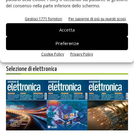
del consenso nella parte inferiore dello schermo.
Salva il mio nome, email e sito web in questo browser per i
prossimi commenti.
Gestisci 1771 fornitori
Per saperne di più su questi scopi
Accetta
Preferenze
Cookie Policy
Privacy Policy
Selezione di elettronica