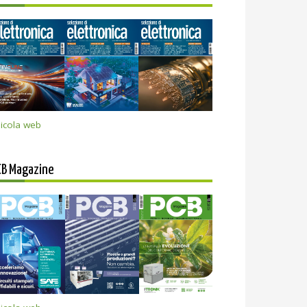
icola web
CB Magazine