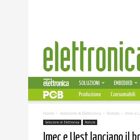
Elettronica
News
SOLUZIONI
EMBEDDED
Produzione
Consumabili
Home
Selezione di Elettronica
Notizie
Imec e U
Selezione di Elettronica
Notizie
Imec e Uest lanciano il b