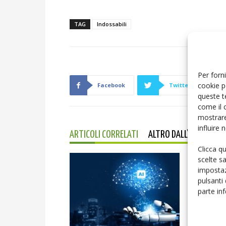
TAG
Indossabili
Per forni
cookie p
Facebook
Twitter
queste t
come il 
mostrare
influire
ARTICOLI CORRELATI
ALTRO DALL'AUTORE
Clicca q
scelte s
impostaz
pulsanti
parte in