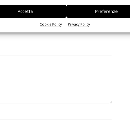
 la sfida passa da
Siemens e NVIDIA insieme sull’IA
Accetta
Preferenze
 interoperabilità
agentica per l’EDA
Cookie Policy
Privacy Policy