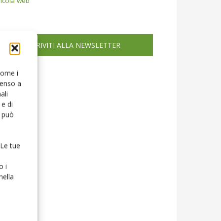
icola web
ISCRIVITI ALLA NEWSLETTER
 come i
senso a
ali
e di
o può
 Le tue
o i
nella