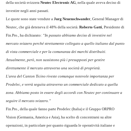
della società svizzera
Neutec Electronic AG
, nella quale aveva deciso di
investire negli anni passati.
Le quote sono state vendute a
Jurg Neuenschwander
, General Manager di
Neutec, che già deteneva il 48% della società.
Roberto Gatti
, Presidente di
Fin.Pro., ha dichiarato:
“In passato abbiamo deciso di investire nel
mercato svizzero perché strettamente collegato a quello italiano dal punto
di vista commerciale e per la comunanza dei marchi distribuiti.
Attualmente, però, non sussistono più i presupposti per gestire
direttamente il mercato attraverso una società di proprietà.
L'area del Canton Ticino riveste comunque notevole importanza per
Prodelec, e verrà seguita attraverso un commerciale dedicato a quella
zona. Abbiamo posto in essere degli accordi con Neutec per continuare a
seguire il mercato svizzero.”
Fin.Pro., della quale fanno parte Prodelec (Italia) e il Gruppo ORPRO
Vision (Germania, America e Asia), ha scelto di concentrarsi su altre
operazioni, in particolare per quanto riguarda le operatività italiane e