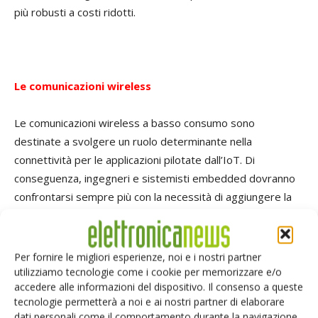
più robusti a costi ridotti.
Le comunicazioni wireless
Le comunicazioni wireless a basso consumo sono
destinate a svolgere un ruolo determinante nella
connettività per le applicazioni pilotate dall’IoT. Di
conseguenza, ingegneri e sistemisti embedded dovranno
confrontarsi sempre più con la necessità di aggiungere la
connettività wireless ai propri prodotti. Una possibile
soluzione si basa sui transceiver wireless a basso consumo
a frequenze sub-GHz. Andare su frequenze Sub-GHz è una
Per fornire le migliori esperienze, noi e i nostri partner
buona scelta rispetto ad altre tecnologie concorrenti in
utilizziamo tecnologie come i cookie per memorizzare e/o
accedere alle informazioni del dispositivo. Il consenso a queste
quanto è possibile realizzare portate maggiori e di
tecnologie permetterà a noi e ai nostri partner di elaborare
conseguenza una comunicazione potenzialmente più
dati personali come il comportamento durante la navigazione