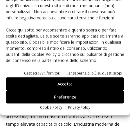
robusta. I ricetrasmettitori radio a frequenze sub-GHz
o gli ID univoci su questo sito e di mostrare annunci (non)
possono operare in modalità multi-banda e con
personalizzati. Non acconsentire o ritirare il consenso può
influire negativamente su alcune caratteristiche e funzioni.
modulazioni differenti consentendo una vasta gamma di
velocità di trasmissione dati e di larghezze di banda del
Clicca qui sotto per acconsentire a quanto sopra o per fare
canale. Grazie ad una gestione flessibile dei pacchetti e al
scelte dettagliate. Le tue scelte saranno applicate solamente a
supporto del layer Mac sono in grado di soddisfare i
questo sito. È possibile modificare le impostazioni in qualsiasi
momento, compreso il ritiro del consenso, utilizzando i
requisiti di protocolli proprietari, comuni nella banda Ism
pulsanti della Cookie Policy o cliccando sul pulsante di gestione
sub-GHz. Per il progettista Rf la flessibilità di una radio
del consenso nella parte inferiore dello schermo.
sub-GHz può essere di grande aiuto nello sviluppo di un
prodotto. Tuttavia, a causa del differente background, per
Gestisci 1771 fornitori
Per saperne di più su questi scopi
l'Ingegnere embedded, che deve utilizzare una
Accetta
connessione wireless sub-GHz, l’impiego di questi
dispositivi rappresenta sicuramente una sfida.
Preferenze
Processori per il calcolo
Cookie Policy
Privacy Policy
L'Internet delle Cose ha bisogno di processori a un costo
accessibile, minimo consumo di potenza e allo stesso
tempo elevata capacità di calcolo. L'industria moderna dei