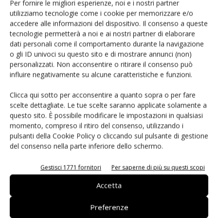
Per fornire le migliori esperienze, noi e i nostri partner
esempio tipico di convertitore ad alta risoluzione e ad alta
utilizziamo tecnologie come i cookie per memorizzare e/o
velocità, ha un ingresso che è largamente capacitivo (9 pF
accedere alle informazioni del dispositivo. Il consenso a queste
tecnologie permetterà a noi e ai nostri partner di elaborare
con clock basso, 6 pF con clock alto). I convertitori di
dati personali come il comportamento durante la navigazione
questo tipo sono pilotati da una sorgente a bassa
o gli ID univoci su questo sito e di mostrare annunci (non)
impedenza. I convertitori sono dispositivi a
personalizzati. Non acconsentire o ritirare il consenso può
temporizzazione discreta. A un certo punto nel tempo
influire negativamente su alcune caratteristiche e funzioni.
l'ADC campionerà il segnale, e in seguito ignorerà il segnale
Clicca qui sotto per acconsentire a quanto sopra o per fare
mentre elabora quel campione. Per l'
ADC14155
il
scelte dettagliate. Le tue scelte saranno applicate solamente a
datasheet specifica che il segnale è campionato sul fronte
questo sito. È possibile modificare le impostazioni in qualsiasi
discendente del clock. Esso specifica anche che la capacità
momento, compreso il ritiro del consenso, utilizzando i
pulsanti della Cookie Policy o cliccando sul pulsante di gestione
di ingresso è di 6 pF mentre il clock è alto e di 9 pF quando
del consenso nella parte inferiore dello schermo.
il clock è basso. Da queste informazioni possiamo vedere
che il filtro dovrebbe essere progettato attorno alla
Gestisci 1771 fornitori
Per saperne di più su questi scopi
capacità di 6 pF in corrispondenza del clock alto. Durante
Accetta
questo tempo l'ADC si sta preparando per campionare
l'ingresso analogico. Quando il clock passa al livello basso, il
Preferenze
campione è stato prelevato e non dobbiamo preoccuparci