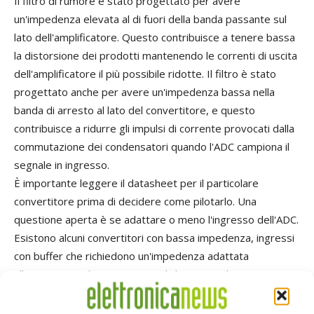
Il filtro di rumore è stato progettato per avere
un'impedenza elevata al di fuori della banda passante sul
lato dell'amplificatore. Questo contribuisce a tenere bassa
la distorsione dei prodotti mantenendo le correnti di uscita
dell'amplificatore il più possibile ridotte. Il filtro è stato
progettato anche per avere un'impedenza bassa nella
banda di arresto al lato del convertitore, e questo
contribuisce a ridurre gli impulsi di corrente provocati dalla
commutazione dei condensatori quando l'ADC campiona il
segnale in ingresso.
È importante leggere il datasheet per il particolare
convertitore prima di decidere come pilotarlo. Una
questione aperta è se adattare o meno l'ingresso dell'ADC.
Esistono alcuni convertitori con bassa impedenza, ingressi
con buffer che richiedono un'impedenza adattata
all'ingresso. Molti convertitori, d'altra parte, hanno ingressi
ad alta impedenza che non dovrebbero essere adattati. Il
convertitore a 14 bit menzionato in precedenza, è un