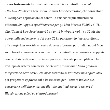
Texas Instruments
ha presentato i nuovi microcontrollori
Piccolo
TMS320F2803x
con l'esclusivo
Control Law Accelerator
, che consentono
di sviluppare applicazioni di controllo embedded più affidabili ed
efficienti.
Sviluppato specificamente per gli Mcu Piccolo F2803x di TI, il
Cla (Control Law Accelerator) è un'unità in virgola mobile a 32 bit che
opera indipendentemente dal core C28x, permettendo l'accesso diretto
alle periferiche on-chip e l'esecuzione di algoritmi paralleli
. I nuovi Mcu
sono basati su un'avanzata architettura di controllo strettamente accoppiata
con periferiche di controllo in tempo reale integrate per semplificare lo
sviluppo di sistemi complessi.
Le elevate prestazioni e l'alto grado di
integrazione della serie F2803x consentono di utilizzare un singolo Mcu
per progettare applicazioni a basso costo per il settore industriale,
consumer e dell'alimentazione digitale quali ad esempio sistemi di
.
illuminazione a Led ed elettrodomestici