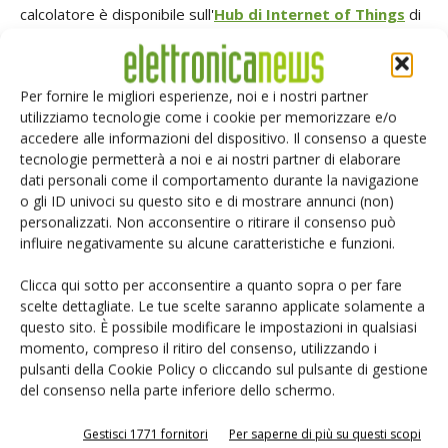
calcolatore è disponibile sull'
Hub di Internet of Things
di
Farnell
: un portale web one-stop che offre novità, punti di
vista, articoli e strumenti attinenti alle applicazioni IoT.
Inoltre, è disponibile anche un articolo che spiega il
Per fornire le migliori esperienze, noi e i nostri partner
utilizziamo tecnologie come i cookie per memorizzare e/o
funzionamento del calcolatore ed elenca i fattori che
accedere alle informazioni del dispositivo. Il consenso a queste
determinano la durata della batteria nelle applicazioni IoT.
tecnologie permetterà a noi e ai nostri partner di elaborare
dati personali come il comportamento durante la navigazione
o gli ID univoci su questo sito e di mostrare annunci (non)
TAG
Internet delle Cose
personalizzati. Non acconsentire o ritirare il consenso può
influire negativamente su alcune caratteristiche e funzioni.
Clicca qui sotto per acconsentire a quanto sopra o per fare
scelte dettagliate. Le tue scelte saranno applicate solamente a
Facebook
Twitter
questo sito. È possibile modificare le impostazioni in qualsiasi
momento, compreso il ritiro del consenso, utilizzando i
pulsanti della Cookie Policy o cliccando sul pulsante di gestione
del consenso nella parte inferiore dello schermo.
ARTICOLI CORRELATI
ALTRO DALL'AUTORE
Gestisci 1771 fornitori
Per saperne di più su questi scopi