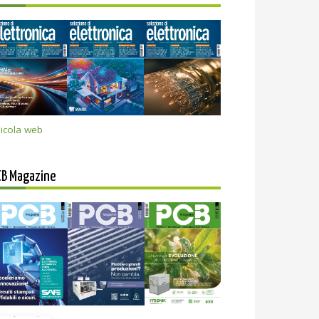
icola web
CB Magazine