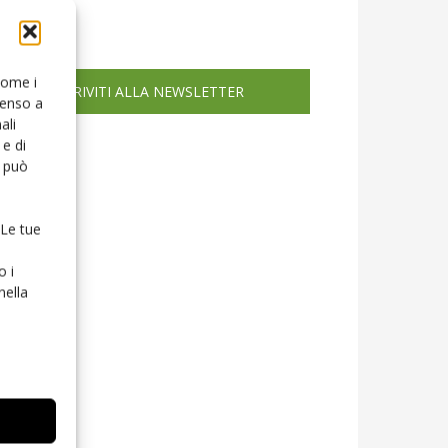
icola web
 come i
ISCRIVITI ALLA NEWSLETTER
senso a
ali
e di
o può
 Le tue
o i
nella