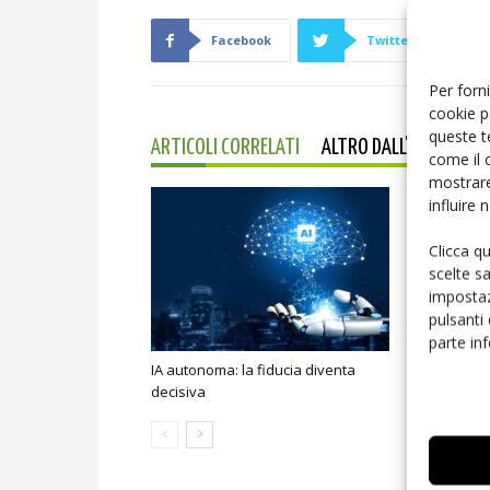
Facebook
Twitter
Per forni
cookie p
queste t
ARTICOLI CORRELATI
ALTRO DALL'AUTORE
come il 
mostrare
influire
Clicca q
scelte s
impostaz
pulsanti
parte in
IA autonoma: la fiducia diventa
Smart home:
decisiva
sicurezza e