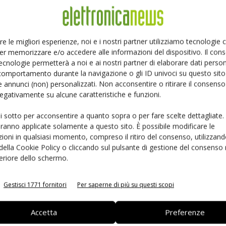
Ed
Linkedin
Pinterest
re le migliori esperienze, noi e i nostri partner utilizziamo tecnologie
er memorizzare e/o accedere alle informazioni del dispositivo. Il con
ecnologie permetterà a noi e ai nostri partner di elaborare dati person
comportamento durante la navigazione o gli ID univoci su questo sito 
 annunci (non) personalizzati. Non acconsentire o ritirare il consens
 negativamente su alcune caratteristiche e funzioni.
ui sotto per acconsentire a quanto sopra o per fare scelte dettagliate.
aranno applicate solamente a questo sito. È possibile modificare le
ioni in qualsiasi momento, compreso il ritiro del consenso, utilizzand
 della Cookie Policy o cliccando sul pulsante di gestione del consenso 
feriore dello schermo.
 la sfida passa da
Siemens e NVIDIA insieme sull’IA
 interoperabilità
agentica per l’EDA
Gestisci 1771 fornitori
Per saperne di più su questi scopi
Accetta
Preferenze