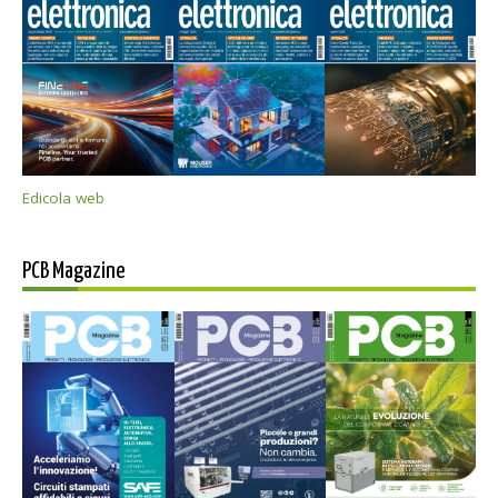
Edicola web
PCB Magazine