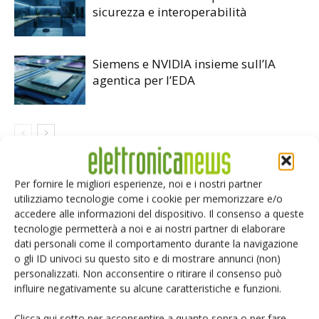
sicurezza e interoperabilità
Siemens e NVIDIA insieme sull’IA
agentica per l’EDA
Per fornire le migliori esperienze, noi e i nostri partner
LASCIA UN COMMENTO
utilizziamo tecnologie come i cookie per memorizzare e/o
accedere alle informazioni del dispositivo. Il consenso a queste
tecnologie permetterà a noi e ai nostri partner di elaborare
dati personali come il comportamento durante la navigazione
o gli ID univoci su questo sito e di mostrare annunci (non)
personalizzati. Non acconsentire o ritirare il consenso può
influire negativamente su alcune caratteristiche e funzioni.
Clicca qui sotto per acconsentire a quanto sopra o per fare