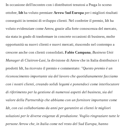
In occasione dell'incontro con i distributori tenutosi a Praga lo scorso
ottobre,
Idt
ha voluto premiare
Arrow Sud Europa
per i migliori risultati
conseguiti in termini di sviluppo clienti. Nel conferire il premio, Idt ha
voluto evidenziare come Arrow, grazie alla forte conoscenza del mercato,
sia stata in grado di trasformare in concrete occasioni di business, molte
opportunità su nuovi clienti e nuovi mercati, riuscendo nel contempo a
crescere anche con clienti consolidati
. Fabio
Campana
,
Business Unit
Manager di Claitron-Lasi
, la divisione di Arrow che in Italia distribuisce i
prodotti Idt, ha ricevuto il premio e commentato: "
Questo premio è un
riconoscimento importante sia del lavoro che quotidianamente facciamo
con i nostri clienti, creando solidi legami e ponendoci come interlocutore
di riferimento per la gestione di numerosi aspetti del business, sia del
valore della Partnership che abbiamo con un fornitore importante come
Idt, con cui collaboriamo da anni per garantire ai clienti le migliori
soluzioni per le diverse esigenze di produzione. Voglio ringraziare tutte le
persone Arrow che, in Italia come nel resto del Sud Europa, hanno