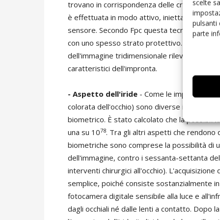
scelte s
trovano in corrispondenza delle creste e quell
impostaz
è effettuata in modo attivo, iniettando nella 
pulsanti
sensore. Secondo Fpc questa tecnica offre vari 
parte in
con uno spesso strato protettivo. Molto impor
dell'immagine tridimensionale rilevata, che per
caratteristici dell'impronta.
- Aspetto dell'iride
- Come le impronte digita
colorata dell'occhio) sono diverse in ogni p
biometrico. È stato calcolato che la possibilit
78
una su 10
. Tra gli altri aspetti che rendono
biometriche sono comprese la possibilità di ut
dell'immagine, contro i sessanta-settanta dell
interventi chirurgici all'occhio). L'acquisizio
semplice, poiché consiste sostanzialmente in
fotocamera digitale sensibile alla luce e all'in
dagli occhiali né dalle lenti a contatto. Dopo