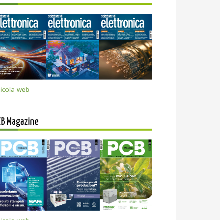
icola web
CB Magazine