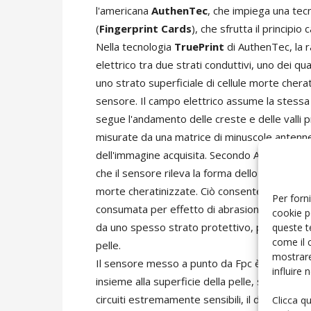
l'americana
AuthenTec
, che impiega una tec
(
Fingerprint Cards
), che sfrutta il principio 
Nella tecnologia
TruePrint
di AuthenTec, la 
elettrico tra due strati conduttivi, uno dei qual
uno strato superficiale di cellule morte cherat
sensore. Il campo elettrico assume la stessa 
segue l'andamento delle creste e delle valli p
misurate da una matrice di minuscole antenne
dell'immagine acquisita. Secondo AuthenTec que
che il sensore rileva la forma dello strato di ce
morte cheratinizzate. Ciò consente di rilevar
Per forni
consumata per effetto di abrasioni meccaniche
cookie p
da uno spesso strato protettivo, poiché non è 
queste t
come il 
pelle.
mostrare
Il sensore messo a punto da Fpc è composto d
influire
insieme alla superficie della pelle, servono a 
circuiti estremamente sensibili, il dispositivo
Clicca q