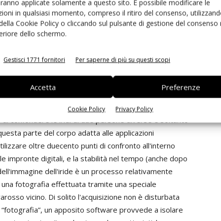
aranno applicate solamente a questo sito. È possibile modificare le
e in corrispondenza delle valli. La misura della capacità
ioni in qualsiasi momento, compreso il ritiro del consenso, utilizzand
pelle un debole segnale che viene “riflesso” verso il
 della Cookie Policy o cliccando sul pulsante di gestione del consenso 
vantaggi, tra cui la possibilità di ricoprire il sensore
feriore dello schermo.
tante anche l'algoritmo utilizzato per l'elaborazione
mette di isolare le “minuzie” e gli altri punti
Gestisci 1771 fornitori
Per saperne di più su questi scopi
Accetta
Preferenze
li, anche le minuscole striature dell'iride (la parte
ersona e possono pertanto essere sfruttate in campo
Cookie Policy
Privacy Policy
à di confondere le iridi di due persone diverse è soltanto
 questa parte del corpo adatta alle applicazioni
ilizzare oltre duecento punti di confronto all'interno
e impronte digitali, e la stabilità nel tempo (anche dopo
ne dell'immagine dell'iride è un processo relativamente
 una fotografia effettuata tramite una speciale
frarosso vicino. Di solito l'acquisizione non è disturbata
 la “fotografia”, un apposito software provvede a isolare