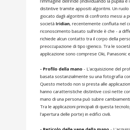
l'immagine dell'iride (individuando la pupilla e
distintive tramite appositi algoritmi. Un ruol
giocato dagli algoritmi di confronto messi a 
società
Iridian
, recentemente confluita nel 
riconoscimento basato sull'iride è che - a diff
richiede alcun contatto tra il corpo della pers
preoccupazione di tipo igienico. Tra le soci
applicazione sono comprese Oki, Panasonic e
- Profilo della mano
- L'acquisizione del pr
basata sostanzialmente su una fotografia con
Questo metodo non si presta alle applicazioni
hanno caratteristiche distintive così nette come 
mano di una persona può subire cambiamenti nel
Tra le applicazioni principali di questa tecnol
l'apertura delle porte) in edifici civili.
- Reticolo delle vene della mano
- L'acquis