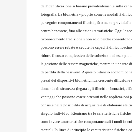
dell'identificazione si basano prevalentemente sulla cap
fotografia. La biometria - proprio come le modalità di ri
perseguire comportamenti illeciti più o meno gravi, dalla
centro benessere, fino alle azioni terroristiche. Oggi le 
riconoscimento tradizionali non solo perché consentono di
possono essere rubate o cedute, le capacità di riconosci
ridurre il costo complessivo delle soluzioni: ad esempio, 
la gestione delle tessere magnetiche, mentre in una rete di
di perdita della password. A questo bilancio economico fav
prezzi dei dispositivi biometrici. La crescente diffusione
domanda di sicurezza (legata agli illeciti informatici, all'
vantaggi che possono essere ottenuti nelle applicazioni p
consiste nella possibilità di acquisire e di elaborare elet
singolo individuo. Rientrano tra le caratteristiche fisiche t
sono invece caratteristiche comportamentali i modi in cui 
mentali. In linea di principio le caratteristiche fisiche e