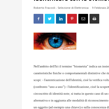
Roberto Frazzoli - Selezione di Elettronica
-
9 Febbraio 2
Nell'ambito dell'Ict il termine “biometria” indica un insi
caratteristiche fisiche o comportamentali distintive che 
scopi: - l'autenticazione dell'identità, cioè la verifica vo
(confronto “uno a uno”) - l'identificazione, cioè la scope
circoscritto di identità note; si tratta in questo caso di 
alternativa o in aggiunta alle modalità di riconoscimento 
un oggetto (ad esempio una chiave) o sulla conoscenza di