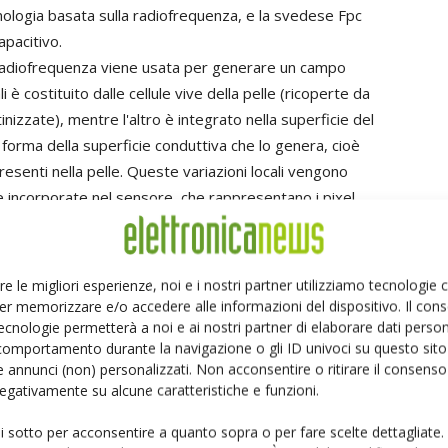
nologia basata sulla radiofrequenza, e la svedese Fpc
capacitivo.
radiofrequenza viene usata per generare un campo
i è costituito dalle cellule vive della pelle (ricoperte da
inizzate), mentre l'altro è integrato nella superficie del
forma della superficie conduttiva che lo genera, cioè
resenti nella pelle. Queste variazioni locali vengono
 incorporate nel sensore, che rappresentano i pixel
sta tecnica offre vari vantaggi, perlopiù legati al fatto
llule vive, non quella dello strato superficiale di cellule
e correttamente le impronte anche se la pelle è
re le migliori esperienze, noi e i nostri partner utilizziamo tecnologie
 o chimiche. Il sensore, inoltre, può essere ricoperto
er memorizzare e/o accedere alle informazioni del dispositivo. Il con
necessario il contatto diretto con la superficie della
ecnologie permetterà a noi e ai nostri partner di elaborare dati person
comportamento durante la navigazione o gli ID univoci su questo sito 
 annunci (non) personalizzati. Non acconsentire o ritirare il consens
a decine di migliaia di minuscole placchette che,
 negativamente su alcune caratteristiche e funzioni.
creare altrettante capacità elettriche. Grazie a particolari
 misura le differenze di capacità tra le zone che si
ui sotto per acconsentire a quanto sopra o per fare scelte dettagliate.