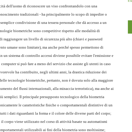
Ed
acità dell'uomo di riconoscere un viso confrontandolo con una
conoscimento tradizionali - ha principalmente lo scopo di impedire o
 semplice condivisione di una tessera personale che dà accesso a un
tecnologie biometriche sono competitive rispetto alle modalità di
 raggiungere un livello di sicurezza più alto (chiavi e password
mento umane sono limitate), ma anche perché spesso permettono di
in un sistema di controllo accessi diviene possibile evitare l'emissione e
 computer si può fare a meno del servizio che assiste gli utenti in caso
orevole ha contribuito, negli ultimi anni, la drastica riduzione dei
 delle tecnologie biometriche, pertanto, non è dovuta solo alla maggiore
aumento del flussi internazionali, alla minaccia terroristica), ma anche ai
iù semplici. Il principale presupposto tecnologico della biometria
tronicamente le caratteristiche fisiche o comportamentali distintive di un
utti i dati riguardanti la forma e il colore delle diverse parti del corpo;
il corpo viene utilizzato nel corso di attività basate su automatismi
 comportamentali utilizzabili ai fini della biometria sono moltissime;