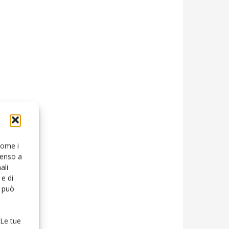
 come i
senso a
ali
e di
o può
 Le tue