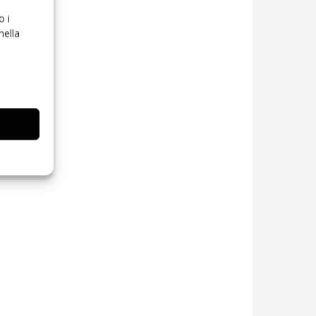
o i
nella