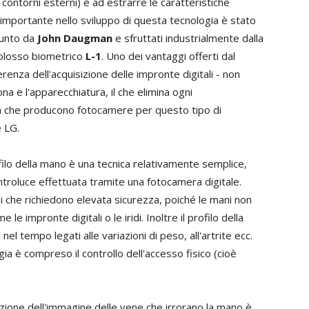
 i contorni esterni) e ad estrarre le caratteristiche
o importante nello sviluppo di questa tecnologia è stato
punto da
John Daugman
e sfruttati industrialmente dalla
colosso biometrico
L-1
. Uno dei vantaggi offerti dal
erenza dell'acquisizione delle impronte digitali - non
ona e l'apparecchiatura, il che elimina ogni
età che producono fotocamere per questo tipo di
 LG.
ofilo della mano è una tecnica relativamente semplice,
troluce effettuata tramite una fotocamera digitale.
 che richiedono elevata sicurezza, poiché le mani non
le impronte digitali o le iridi. Inoltre il profilo della
 tempo legati alle variazioni di peso, all'artrite ecc.
ogia è compreso il controllo dell'accesso fisico (cioè
izione dell'immagine delle vene che irrorano la mano è