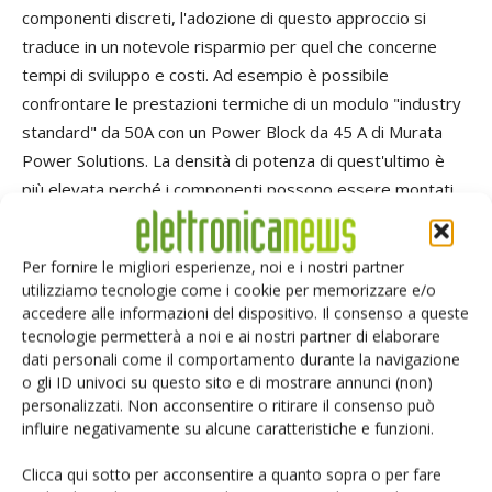
componenti discreti, l'adozione di questo approccio si
traduce in un notevole risparmio per quel che concerne
tempi di sviluppo e costi. Ad esempio è possibile
confrontare le prestazioni termiche di un modulo "industry
standard" da 50A con un Power Block da 45 A di Murata
Power Solutions. La densità di potenza di quest'ultimo è
più elevata perché i componenti possono essere montati
sul retro della scheda Pcb come discusso in precedenza,
mentre un package di tipo Sip, essendo di tipo through-
Per fornire le migliori esperienze, noi e i nostri partner
hole, non contempla questa opzione. Un package Sip,
utilizziamo tecnologie come i cookie per memorizzare e/o
inoltre, richiede uno scambiatore di calore integrato per
accedere alle informazioni del dispositivo. Il consenso a queste
garantire un raffreddamento più efficace, a differenza del
tecnologie permetterà a noi e ai nostri partner di elaborare
dati personali come il comportamento durante la navigazione
Power Block preso in considerazione che non necessita di
o gli ID univoci su questo sito e di mostrare annunci (non)
questo componente aggiuntivo. Le curve di derating del
personalizzati. Non acconsentire o ritirare il consenso può
modulo Sip, riportate in Fig. 3, evidenziano che anche con
influire negativamente su alcune caratteristiche e funzioni.
un flusso d'aria pari a 500 lfm si manifestano fenomeni di
derating che riducono la corrente di uscita a circa 45 A a
Clicca qui sotto per acconsentire a quanto sopra o per fare