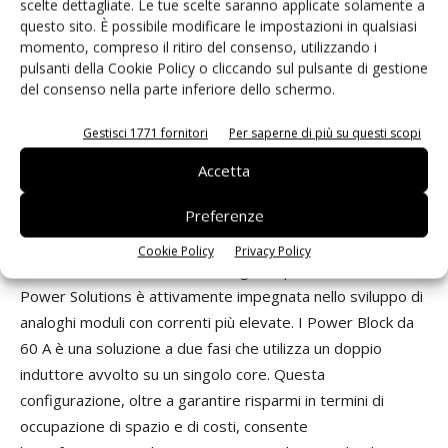
scelte dettagliate. Le tue scelte saranno applicate solamente a
70°C. Il Power Block, per contro, non dà luogo ad alcun
questo sito. È possibile modificare le impostazioni in qualsiasi
fenomeno di derating sull'intero intervallo di temperatura
momento, compreso il ritiro del consenso, utilizzando i
con un flusso d'aria di soli 200 lfm per tensioni di uscita
pulsanti della Cookie Policy o cliccando sul pulsante di gestione
comprese tra 800 mV e 1,8 V. Nel Power Block da 45A si
del consenso nella parte inferiore dello schermo.
manifesta un derating fino a 35 A con tensioni di uscita
Gestisci 1771 fornitori
Per saperne di più su questi scopi
compresa tra 2,5 e 3,3 V, dato questo compatibile con il
derating del modulo Sip da 50 A a 1,8 V a parità di velocità
Accetta
del flusso d'aria.
Preferenze
Nuovi concetti nel campo della potenza
Cookie Policy
Privacy Policy
Mentre il Power Block da 45A è già disponibile, Murata
Power Solutions è attivamente impegnata nello sviluppo di
analoghi moduli con correnti più elevate. I Power Block da
60 A è una soluzione a due fasi che utilizza un doppio
induttore avvolto su un singolo core. Questa
configurazione, oltre a garantire risparmi in termini di
occupazione di spazio e di costi, consente