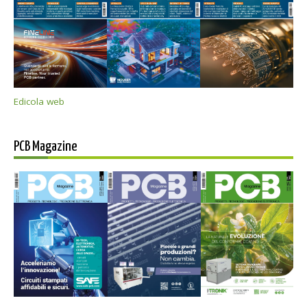
Edicola web
PCB Magazine