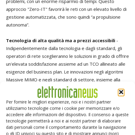
problemi, con un enorme risparmio di tempi. Questo
approccio "Zero-IT" favorirà le reti con un elevato livello di
gestione automatizzata, che sono quindi “a propulsione
autonoma”.
Tecnologia di alta qualità ma a prezzi accessibili
-
Indipendentemente dalla tecnologia e dagli standard, gli
operatori di rete sceglieranno le soluzioni in grado di offrire
un'elevata soddisfazione assieme ad un TCO allineato alle
esigenze del business plan. Le innovazioni negli algoritmi
Massive MIMO e negli standard di settore, insieme alla
disponibilità di componenti commerciali standard (off-the-
shell), renderanno disponibili reti Gibibit wireless che
Per fornire le migliori esperienze, noi e i nostri partner
offriranno grande efficienza per una varietà di applicazioni
utilizziamo tecnologie come i cookie per memorizzare e/o
specifiche.
accedere alle informazioni del dispositivo. Il consenso a queste
tecnologie permetterà a noi e ai nostri partner di elaborare
Cambium Networks
continuerà a investire per sviluppare
dati personali come il comportamento durante la navigazione
o gli ID univoci su questo sito e di mostrare annunci (non)
soluzioni di connettività wireless con un elevatissimo