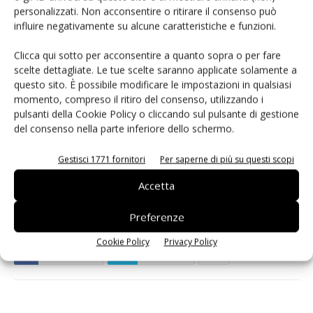
personalizzati. Non acconsentire o ritirare il consenso può
rapporto prestazioni/prezzo. I nostri team lavorano
influire negativamente su alcune caratteristiche e funzioni.
sempre a stretto contatto con i fornitori di servizi e gli
operatori di rete aziendali con l’obbiettivo di soddisfare le
Clicca qui sotto per acconsentire a quanto sopra o per fare
scelte dettagliate. Le tue scelte saranno applicate solamente a
loro esigenze in termini di provisioning automatizzato e
questo sito. È possibile modificare le impostazioni in qualsiasi
monitoraggio end-to-end basato su cloud, per
momento, compreso il ritiro del consenso, utilizzando i
massimizzare la soddisfazione dell'utente finale con il
pulsanti della Cookie Policy o cliccando sul pulsante di gestione
minor TCO possibile.
del consenso nella parte inferiore dello schermo.
Gestisci 1771 fornitori
Per saperne di più su questi scopi
TAG
Cambium Networks
Accetta
Preferenze
Cookie Policy
Privacy Policy
Facebook
Twitter