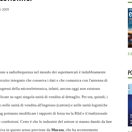
 2009
Ed
cazione a radiofrequenza nel mondo dei supermercati è indubbiamente
P
circuito integrato che conserva i dati e che comunica con l'antenna di
ogressi della microelettronica, infatti, ancora oggi non esistono
cate su ogni singola unità di vendita al dettaglio. Per ora, quindi, i
 nelle unità di vendita all'ingrosso (cartoni) e nelle unità logistiche
tag potranno modificare i rapporti di forza tra la Rfid e il tradizionale
e confezioni. Certo è che le industrie del settore si stanno dando da fare
tiva in questo senso proviene da
Murata
, che ha recentemente