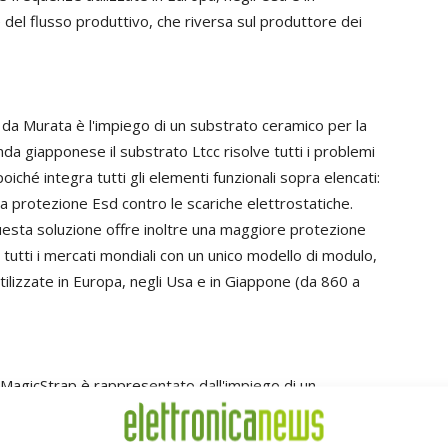
 del flusso produttivo, che riversa sul produttore dei
 da Murata è l'impiego di un substrato ceramico per la
da giapponese il substrato Ltcc risolve tutti i problemi
oiché integra tutti gli elementi funzionali sopra elencati:
 la protezione Esd contro le scariche elettrostatiche.
questa soluzione offre inoltre una maggiore protezione
 tutti i mercati mondiali con un unico modello di modulo,
utilizzate in Europa, negli Usa e in Giappone (da 860 a
 MagicStrap è rappresentato dall'impiego di un
nale collegamento elettrico, per realizzare la
ntegrata nel tag. Ciò consente di semplificare