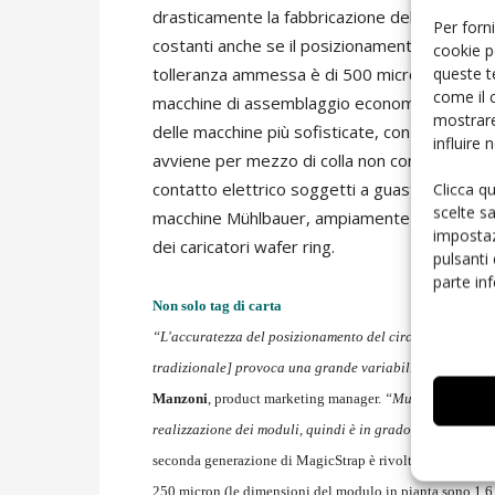
drasticamente la fabbricazione del tag stess
Per forni
costanti anche se il posizionamento del modul
cookie p
queste t
tolleranza ammessa è di 500 micron su un asse
come il 
macchine di assemblaggio economiche a bassa
mostrare
delle macchine più sofisticate, con consegue
influire
avviene per mezzo di colla non conduttiva o na
Clicca q
contatto elettrico soggetti a guasto o deter
scelte s
macchine Mühlbauer, ampiamente utilizzate pe
impostaz
dei caricatori wafer ring.
pulsanti
parte in
Non solo tag di carta
“L'accuratezza del posizionamento del circuito integrato
tradizionale] provoca una grande variabilità delle prest
Manzoni
, product marketing manager.
“Murata inoltre eff
realizzazione dei moduli, quindi è in grado di offrire ai p
seconda generazione di MagicStrap è rivolta ai tag in cart
250 micron (le dimensioni del modulo in pianta sono 1,6 