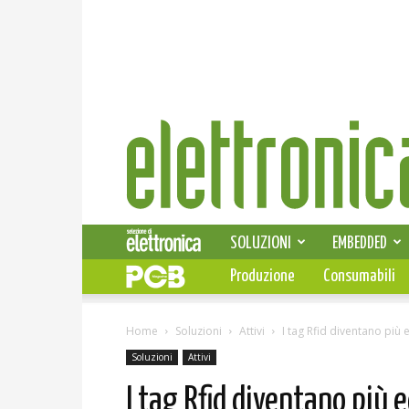
Elettronica
News
SOLUZIONI
EMBEDDED
Produzione
Consumabili
Home
Soluzioni
Attivi
I tag Rfid diventano più
Soluzioni
Attivi
I tag Rfid diventano più 