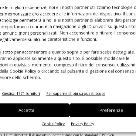
o, poiché le prestazioni rimangono sostanzialmente
re le migliori esperienze, noi e i nostri partner utilizziamo tecnologie
o rispetto all'antenna è affetto da imprecisioni. La
er memorizzare e/o accedere alle informazioni del dispositivo. Il con
ecnologie permetterà a noi e ai nostri partner di elaborare dati person
 e 200 sull'altro, valori che consentono di utilizzare
comportamento durante la navigazione o gli ID univoci su questo sito 
 precisione oppure di raddoppiare la resa produttiva
 annunci (non) personalizzati. Non acconsentire o ritirare il consens
nti risparmi. L'assemblaggio tra modulo e antenna
 negativamente su alcune caratteristiche e funzioni.
stro adesivo, il che elimina la presenza di punti di
ui sotto per acconsentire a quanto sopra o per fare scelte dettagliate.
ioramento. La soluzione MagiStrap è compatibile con le
aranno applicate solamente a questo sito. È possibile modificare le
r la fabbricazione dei tag, e consente anche l'impiego
ioni in qualsiasi momento, compreso il ritiro del consenso, utilizzand
 della Cookie Policy o cliccando sul pulsante di gestione del consenso 
feriore dello schermo.
 costituisce un problema molto sentito, perché [nella soluzione
Gestisci 1771 fornitori
Per saperne di più su questi scopi
azioni del tag”
, ha spiegato a
Selezione di Elettronica Mario
Accetta
Preferenze
ettua una preselezione dei circuiti integrati utilizzati per la
roduttori di tag una soluzione a difetti zero”.
Come si è detto, la
Cookie Policy
Privacy Policy
a e quindi si caratterizza per uno spessore particolarmente ridotto, solo
x 1,0 millimetri). Il dispositivo, compatibile con lo standard EPC Gen