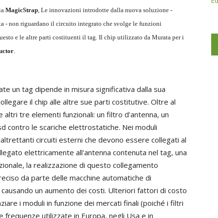
Ed
ia
MagicStrap
, Le innovazioni introdotte dalla nuova soluzione -
ta - non riguardano il circuito integrato che svolge le funzioni
esto e le altre parti costituenti il tag. Il chip utilizzato da Murata per i
uctor
.
ate un tag dipende in misura significativa dalla sua
llegare il chip alle altre sue parti costitutive. Oltre al
 altri tre elementi funzionali: un filtro d'antenna, un
 contro le scariche elettrostatiche. Nei moduli
 altrettanti circuiti esterni che devono essere collegati al
llegato elettricamente all'antenna contenuta nel tag, una
dizionale, la realizzazione di questo collegamento
reciso da parte delle macchine automatiche di
à causando un aumento dei costi. Ulteriori fattori di costo
are i moduli in funzione dei mercati finali (poiché i filtri
 frequenze utilizzate in Europa, negli Usa e in