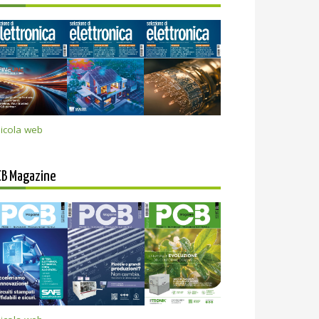
icola web
CB Magazine