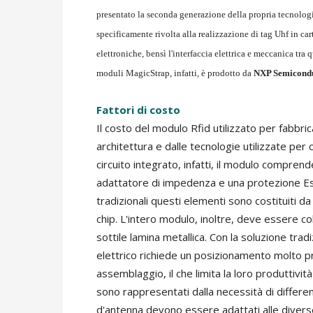
presentato la seconda generazione della propria tecnolog
specificamente rivolta alla realizzazione di tag Uhf in car
elettroniche, bensì l'interfaccia elettrica e meccanica tra qu
moduli MagicStrap, infatti, è prodotto da
NXP Semicond
Fattori di costo
Il costo del modulo Rfid utilizzato per fabbric
architettura e dalle tecnologie utilizzate per co
circuito integrato, infatti, il modulo comprende
adattatore di impedenza e una protezione Esd
tradizionali questi elementi sono costituiti da
chip. L'intero modulo, inoltre, deve essere co
sottile lamina metallica. Con la soluzione tra
elettrico richiede un posizionamento molto p
assemblaggio, il che limita la loro produttivit
sono rappresentati dalla necessità di differenzi
d'antenna devono essere adattati alle diverse