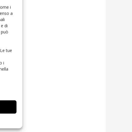
 come i
senso a
ali
e di
o può
 Le tue
o i
nella