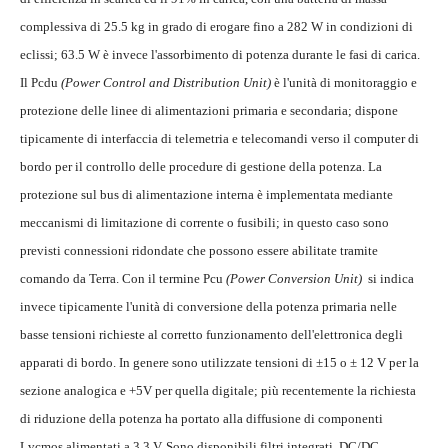
complessiva di 25.5 kg in grado di erogare fino a 282 W in condizioni di
eclissi; 63.5 W è invece l'assorbimento di potenza durante le fasi di carica.
Il Pcdu
(Power Control and Distribution Unit)
è l'unità di monitoraggio e
protezione delle linee di alimentazioni primaria e secondaria; dispone
tipicamente di interfaccia di telemetria e telecomandi verso il computer di
bordo per il controllo delle procedure di gestione della potenza. La
protezione sul bus di alimentazione interna è implementata mediante
meccanismi di limitazione di corrente o fusibili; in questo caso sono
previsti connessioni ridondate che possono essere abilitate tramite
comando da Terra. Con il termine Pcu
(Power Conversion Unit)
si indica
invece tipicamente l'unità di conversione della potenza primaria nelle
basse tensioni richieste al corretto funzionamento dell'elettronica degli
apparati di bordo. In genere sono utilizzate tensioni di ±15 o ± 12 V per la
sezione analogica e +5V per quella digitale; più recentemente la richiesta
di riduzione della potenza ha portato alla diffusione di componenti
Lvcmos alimentati a 3.3 V. Sono disponibili filtri integrati, DC/DC