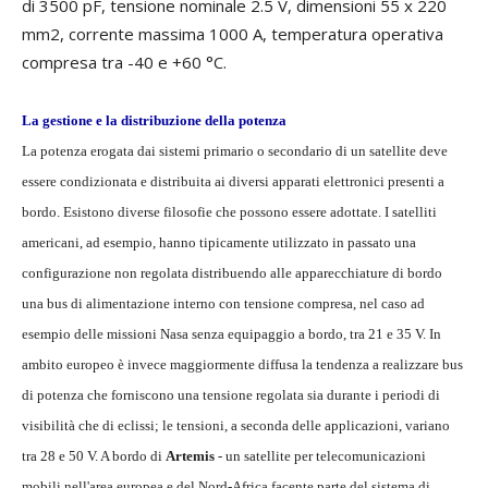
di 3500 pF, tensione nominale 2.5 V, dimensioni 55 x 220
mm2, corrente massima 1000 A, temperatura operativa
compresa tra -40 e +60 °C.
La gestione e la distribuzione della potenza
La potenza erogata dai sistemi primario o secondario di un satellite deve
essere condizionata e distribuita ai diversi apparati elettronici presenti a
bordo. Esistono diverse filosofie che possono essere adottate. I satelliti
americani, ad esempio, hanno tipicamente utilizzato in passato una
configurazione non regolata distribuendo alle apparecchiature di bordo
una bus di alimentazione interno con tensione compresa, nel caso ad
esempio delle missioni Nasa senza equipaggio a bordo, tra 21 e 35 V. In
ambito europeo è invece maggiormente diffusa la tendenza a realizzare bus
di potenza che forniscono una tensione regolata sia durante i periodi di
visibilità che di eclissi; le tensioni, a seconda delle applicazioni, variano
tra 28 e 50 V. A bordo di
Artemis
- un satellite per telecomunicazioni
mobili nell'area europea e del Nord-Africa facente parte del sistema di