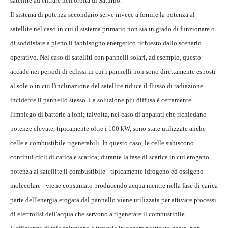
satellite ad entrare nell'orbita di Saturno.
Il sistema di potenza secondario serve invece a fornire la potenza al
satellite nel caso in cui il sistema primario non sia in grado di funzionare o
di soddisfare a pieno il fabbisogno energetico richiesto dallo scenario
operativo. Nel caso di satelliti con pannelli solari, ad esempio, questo
accade nei periodi di eclissi in cui i pannelli non sono direttamente esposti
al sole o in cui l'inclinazione del satellite riduce il flusso di radiazione
incidente il pannello stesso. La soluzione più diffusa è certamente
l'impiego di batterie a ioni; talvolta, nel caso di apparati che richiedano
potenze elevate, tipicamente oltre i 100 kW, sono state utilizzate anche
celle a combustibile rigenerabili. In questo caso, le celle subiscono
continui cicli di carica e scarica; durante la fase di scarica in cui erogano
potenza al satellite il combustibile - tipicamente idrogeno ed ossigeno
molecolare - viene consumato producendo acqua mentre nella fase di carica
parte dell'energia erogata dal pannello viene utilizzata per attivare processi
di elettrolisi dell'acqua che servono a rigenerare il combustibile.