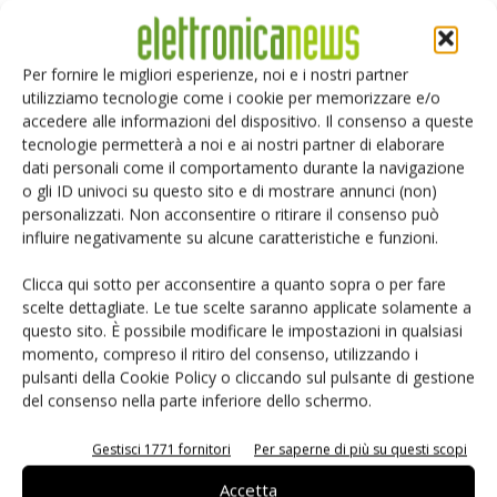
impatti sulle procedure di sicurezze da seguire per
maneggiare tali apparecchiature a Terra durante le fasi di
test e integrazione del satellite oltre alle implicazioni
Per fornire le migliori esperienze, noi e i nostri partner
politiche e civili derivanti dall'uso di tecnologie nucleari.
utilizziamo tecnologie come i cookie per memorizzare e/o
accedere alle informazioni del dispositivo. Il consenso a queste
tecnologie permetterà a noi e ai nostri partner di elaborare
I sistemi di potenza secondari:
dati personali come il comportamento durante la navigazione
batterie e ultra-condensatori
o gli ID univoci su questo sito e di mostrare annunci (non)
Come anticipato in precedenza, i satelliti utilizzano un
personalizzati. Non acconsentire o ritirare il consenso può
influire negativamente su alcune caratteristiche e funzioni.
sistema secondario di erogazione della potenza, basato
principalmente su batterie, che interviene nel momento in
Clicca qui sotto per acconsentire a quanto sopra o per fare
cui il sistema primario non è disponibile oppure la potenza
scelte dettagliate. Le tue scelte saranno applicate solamente a
erogata non è sufficiente. Successivamente, parte
questo sito. È possibile modificare le impostazioni in qualsiasi
momento, compreso il ritiro del consenso, utilizzando i
dell'energia del sistema primario dovrà ovviamente essere
pulsanti della Cookie Policy o cliccando sul pulsante di gestione
spesa per ricaricare le batterie.
del consenso nella parte inferiore dello schermo.
Uno dei casi di utilizzo più comuni riguarda i satelliti con
pannelli solari che non sono in grado di operare in
Gestisci 1771 fornitori
Per saperne di più su questi scopi
condizioni di eclissi o di ombra. Nei satelliti geo-stazionari,
Accetta