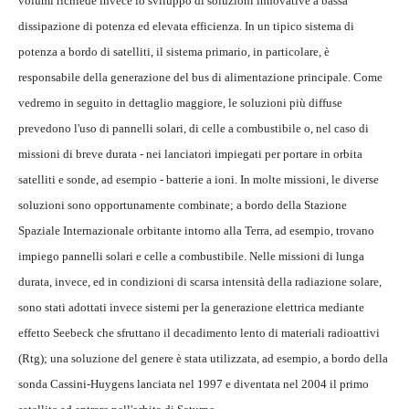
volumi richiede invece lo sviluppo di soluzioni innovative a bassa
dissipazione di potenza ed elevata efficienza. In un tipico sistema di
potenza a bordo di satelliti, il sistema primario, in particolare, è
responsabile della generazione del bus di alimentazione principale. Come
vedremo in seguito in dettaglio maggiore, le soluzioni più diffuse
prevedono l'uso di pannelli solari, di celle a combustibile o, nel caso di
missioni di breve durata - nei lanciatori impiegati per portare in orbita
satelliti e sonde, ad esempio - batterie a ioni. In molte missioni, le diverse
soluzioni sono opportunamente combinate; a bordo della Stazione
Spaziale Internazionale orbitante intorno alla Terra, ad esempio, trovano
impiego pannelli solari e celle a combustibile. Nelle missioni di lunga
durata, invece, ed in condizioni di scarsa intensità della radiazione solare,
sono stati adottati invece sistemi per la generazione elettrica mediante
effetto Seebeck che sfruttano il decadimento lento di materiali radioattivi
(Rtg); una soluzione del genere è stata utilizzata, ad esempio, a bordo della
sonda Cassini-Huygens lanciata nel 1997 e diventata nel 2004 il primo