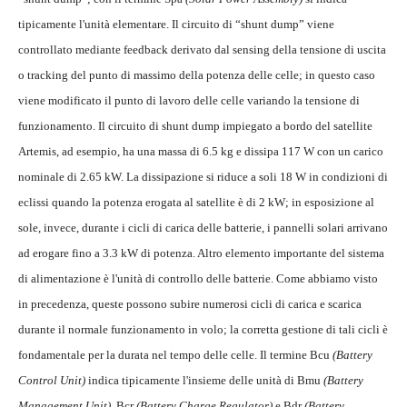
tipicamente l'unità elementare. Il circuito di “shunt dump” viene
controllato mediante feedback derivato dal sensing della tensione di uscita
o tracking del punto di massimo della potenza delle celle; in questo caso
viene modificato il punto di lavoro delle celle variando la tensione di
funzionamento. Il circuito di shunt dump impiegato a bordo del satellite
Artemis, ad esempio, ha una massa di 6.5 kg e dissipa 117 W con un carico
nominale di 2.65 kW. La dissipazione si riduce a soli 18 W in condizioni di
eclissi quando la potenza erogata al satellite è di 2 kW; in esposizione al
sole, invece, durante i cicli di carica delle batterie, i pannelli solari arrivano
ad erogare fino a 3.3 kW di potenza. Altro elemento importante del sistema
di alimentazione è l'unità di controllo delle batterie. Come abbiamo visto
in precedenza, queste possono subire numerosi cicli di carica e scarica
durante il normale funzionamento in volo; la corretta gestione di tali cicli è
fondamentale per la durata nel tempo delle celle. Il termine Bcu
(Battery
Control Unit)
indica tipicamente l'insieme delle unità di Bmu
(Battery
Management Unit)
, Bcr
(Battery Charge Regulator)
e Bdr
(Battery