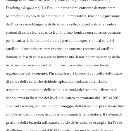
Discharge Regulator)
. La Bmu, in particolare, consente di monitorare i
parametri di lavoro della batteria quali temperatura, tensione e pressione
dell'intero assemblaggio e delle singole celle; controlla direttamente i
sistemi di carica Bcr e scarica Bdr. Il primo fornisce una corrente costante
per la carica della batteria durante i periodi di esposizione al sole del
satellite; il secondo assicura invece una corrente costante al satellite
durante le fasi di eclissi o scarsa luminosità. Il rate di carica/scarica della
batteria può essere controllato piuttosto semplicemente mediante
regolazione della corrente. Più complesso è invece il controllo dello stato
di carica delle celle che richiede tipicamente misure di tensione,
temperatura o pressione delle celle; a seconda del metodo utilizzato si
hanno errori nella stima del livello di carica che variano dal 10% al 20%
circa, ad esempio, nel caso di monitoraggio della tensione, per arrivare fino
al 30% nel caso, invece, in cui viene misurata la temperatura. Il sistema di
gestione della batteria utilizzato a bordo di Artemis, ad esempio, ha l'89%
di efficienza in scarica ed il 91% in carica, con una batteria di massa