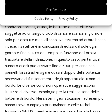
ad esempio, i periodi di eclissi si verificano durante l'anno in
corrispondenza dei due equinozi interessando
Preferenze
complessivamente fino a 90 giorni di missione con eclissi di
Cookie Policy
Privacy Policy
durata che varia da alcuni minuti fino ad 1.2 ore; in
condizioni normali, quindi, le batterie del satellite sono
soggette ad un singolo ciclo di carica e scarica al giorno e
solo per circa tre mesi all'anno. Nei sistemi ad orbita bassa
invece, il satellite è in condizioni di eclissi dal sole ogni
giorno e fino al 40% del tempo, in funzione dell'orbita
tracciata e della inclinazione; in questo caso, pertanto, il
numero di cicli può arrivare fino a 6000 per anno con i
pannelli forzati ad erogare quasi il doppio della potenza
necessaria al funzionamento degli apparati elettronici di
bordo. Le diverse condizioni operative suggeriscono
l'utilizzo di diverse tecnologie per la realizzazione delle
batterie di bordo. Nei sistemi geo-stazionari, ad esempio,
hanno trovato impiego principalmente celle Nichel-
Idrogeno (Ni-H2) mentre in applicazioni ad orbita bassa