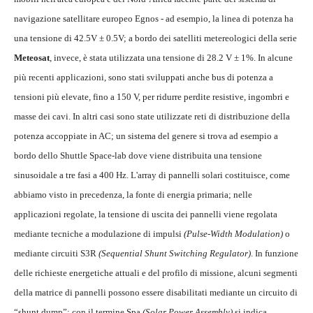
navigazione satellitare europeo Egnos - ad esempio, la linea di potenza ha
una tensione di 42.5V ± 0.5V; a bordo dei satelliti metereologici della serie
Meteosat
, invece, è stata utilizzata una tensione di 28.2 V ± 1%. In alcune
più recenti applicazioni, sono stati sviluppati anche bus di potenza a
tensioni più elevate, fino a 150 V, per ridurre perdite resistive, ingombri e
masse dei cavi. In altri casi sono state utilizzate reti di distribuzione della
potenza accoppiate in AC; un sistema del genere si trova ad esempio a
bordo dello Shuttle Space-lab dove viene distribuita una tensione
sinusoidale a tre fasi a 400 Hz. L'array di pannelli solari costituisce, come
abbiamo visto in precedenza, la fonte di energia primaria; nelle
applicazioni regolate, la tensione di uscita dei pannelli viene regolata
mediante tecniche a modulazione di impulsi
(Pulse-Width Modulation)
o
mediante circuiti S3R
(Sequential Shunt Switching Regulator)
. In funzione
delle richieste energetiche attuali e del profilo di missione, alcuni segmenti
della matrice di pannelli possono essere disabilitati mediante un circuito di
“shunt dump”; con il termine Spa
(Solar Power Assembly)
si indica