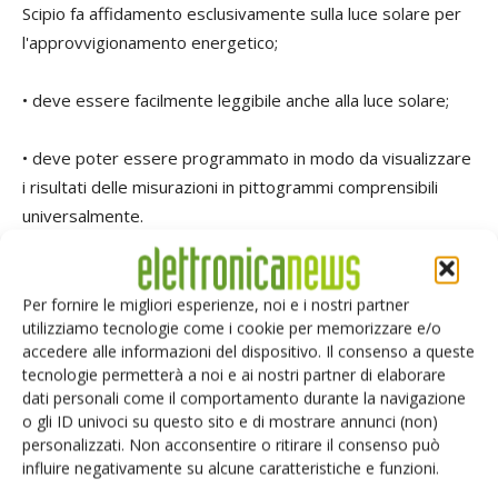
Scipio fa affidamento esclusivamente sulla luce solare per
l'approvvigionamento energetico;
• deve essere facilmente leggibile anche alla luce solare;
• deve poter essere programmato in modo da visualizzare
i risultati delle misurazioni in pittogrammi comprensibili
universalmente.
Nel corso della loro difficile ricerca di un display adatto, i
cinque programmatori si sono imbattuti nel display a
Per fornire le migliori esperienze, noi e i nostri partner
utilizziamo tecnologie come i cookie per memorizzare e/o
cristalli liquidi 1,17” con memoria, un display Tft a matrice
accedere alle informazioni del dispositivo. Il consenso a queste
attiva basato sulla tecnologia Continuous Grain Silicon di
tecnologie permetterà a noi e ai nostri partner di elaborare
Sharp. Il display transflettivo monocromatico ha un'area di
dati personali come il comportamento durante la navigazione
visualizzazione di 29 x 6 mm. Il basso consumo di energia è
o gli ID univoci su questo sito e di mostrare annunci (non)
personalizzati. Non acconsentire o ritirare il consenso può
il risultato della "in-pixel memory", che memorizza le
influire negativamente su alcune caratteristiche e funzioni.
immagini salvandole all'interno dei pixel stessi. L'alto