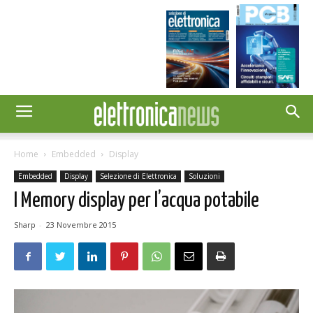
Home
Embedded
Display
Embedded
Display
Selezione di Elettronica
Soluzioni
I Memory display per l’acqua potabile
Sharp
-
23 Novembre 2015