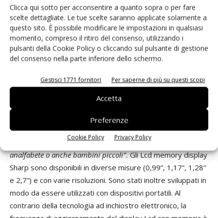
contrasto e l'elevata risoluzione rendono facile la lettura
Clicca qui sotto per acconsentire a quanto sopra o per fare
del dispositivo anche all'aperto. Tscherkaschin è entusiasta
scelte dettagliate. Le tue scelte saranno applicate solamente a
questo sito. È possibile modificare le impostazioni in qualsiasi
del display:
"Ha soddisfatto tutti i nostri requisiti. È della
momento, compreso il ritiro del consenso, utilizzando i
dimensione giusta e la sua leggibilità alla luce solare e il suo
pulsanti della Cookie Policy o cliccando sul pulsante di gestione
basso consumo di energia di soli 15 μA ci hanno
del consenso nella parte inferiore dello schermo.
impressionato." "Inoltre"
, prosegue Tscherkaschin,
"il
display Lcd con memoria mostra la progressione del processo
Gestisci 1771 fornitori
Per saperne di più su questi scopi
di purificazione e guida l'operatore in ogni singola fase del
Accetta
metodo Sodis: agitare la bottiglia d'acqua, posizionarla al
sole, aspettare che i batteri siano morti ed infine bere l'acqua.
Preferenze
Questo fa sì che il processo di purificazione sia facile da
Cookie Policy
Privacy Policy
comprendere anche per persone con culture diverse,
analfabete o anche bambini piccoli".
Gli Lcd memory display
Sharp sono disponibili in diverse misure (0,99”, 1,17”, 1,28”
e 2,7”) e con varie risoluzioni. Sono stati inoltre sviluppati in
modo da essere utilizzati con dispositivi portatili. Al
contrario della tecnologia ad inchiostro elettronico, la