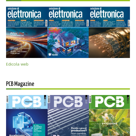
Edicola web
PCB Magazine